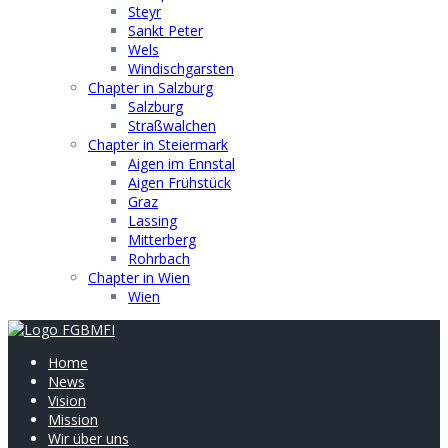
Steyr
Sankt Peter
Wels
Windischgarsten
Chapter in Salzburg
Salzburg
Straßwalchen
Chapter in Steiermark
Aigen im Ennstal
Aigen Frühstück
Graz
Lassing
Mitterberg
Rohrbach
Chapter in Wien
Wien
Home
News
Vision
Mission
Wir über uns