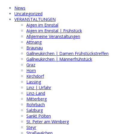
News
Uncategorized
VERANSTALTUNGEN
Aigen im Ennstal
Aigen im Ennstal | Frühstück
Allgemeine Veranstaltungen
Attnang
Braunau
Gallneukirchen | Damen Frühstückstreffen
Gallneukirchen | Männerfrühstück
Graz
Horn
Kirchdorf
Lassing
Linz | Urfahr
Linz-Land
Mitterberg
Rohrbach
Salzburg
Sankt Pölten
St. Peter am Wimberg
Steyr
Straßwalchen