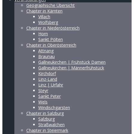
Geographische Übersicht
Chapter in Kärnten
Villach
Wolfsberg
Chapter in Niederösterreich
Horn
Sankt Pölten
Chapter in Oberösterreich
Attnang
Braunau
Gallneukirchen | Frühstück Damen
Gallneukirchen | Männerfrühstück
Kirchdorf
Linz-Land
Linz | Urfahr
Steyr
Sankt Peter
Wels
Windischgarsten
Chapter in Salzburg
Salzburg
Straßwalchen
Chapter in Steiermark