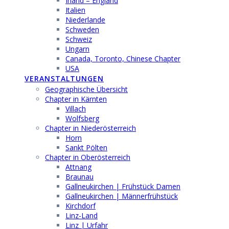
Irland – England
Italien
Niederlande
Schweden
Schweiz
Ungarn
Canada, Toronto, Chinese Chapter
USA
VERANSTALTUNGEN
Geographische Übersicht
Chapter in Kärnten
Villach
Wolfsberg
Chapter in Niederösterreich
Horn
Sankt Pölten
Chapter in Oberösterreich
Attnang
Braunau
Gallneukirchen | Frühstück Damen
Gallneukirchen | Männerfrühstück
Kirchdorf
Linz-Land
Linz | Urfahr