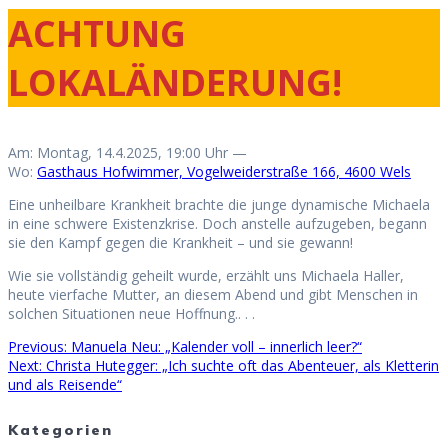
ACHTUNG
LOKALÄNDERUNG!
Am: Montag, 14.4.2025, 19:00 Uhr —
Wo:
Gasthaus Hofwimmer, Vogelweiderstraße 166, 4600 Wels
Eine unheilbare Krankheit brachte die junge dynamische Michaela
in eine schwere Existenzkrise. Doch anstelle aufzugeben, begann
sie den Kampf gegen die Krankheit – und sie gewann!
Wie sie vollständig geheilt wurde, erzählt uns Michaela Haller,
heute vierfache Mutter, an diesem Abend und gibt Menschen in
solchen Situationen neue Hoffnung.. . .
Previous
Previous:
Manuela Neu: „Kalender voll – innerlich leer?“
Beitragsnavigation
Next
post:
Next:
Christa Hutegger: „Ich suchte oft das Abenteuer, als Kletterin
post:
und als Reisende“
Kategorien