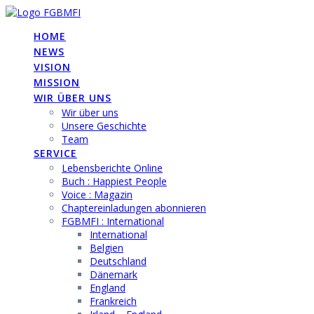
Skip
to
HOME
content
NEWS
VISION
MISSION
WIR ÜBER UNS
Wir über uns
Unsere Geschichte
Team
SERVICE
Lebensberichte Online
Buch : Happiest People
Voice : Magazin
Chaptereinladungen abonnieren
FGBMFI : International
International
Belgien
Deutschland
Dänemark
England
Frankreich