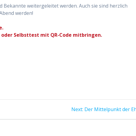
 Bekannte weitergeleitet werden. Auch sie sind herzlich
r Abend werden!
e.
 oder Selbsttest mit QR-Code mitbringen.
Next
Next:
Der Mittelpunkt der E
post: