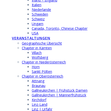
Irland – England
Italien
Niederlande
Schweden
Schweiz
Ungarn
Canada, Toronto, Chinese Chapter
USA
VERANSTALTUNGEN
Geographische Übersicht
Chapter in Kärnten
Villach
Wolfsberg
Chapter in Niederösterreich
Horn
Sankt Pölten
Chapter in Oberösterreich
Attnang
Braunau
Gallneukirchen | Frühstück Damen
Gallneukirchen | Männerfrühstück
Kirchdorf
Linz-Land
Linz | Urfahr