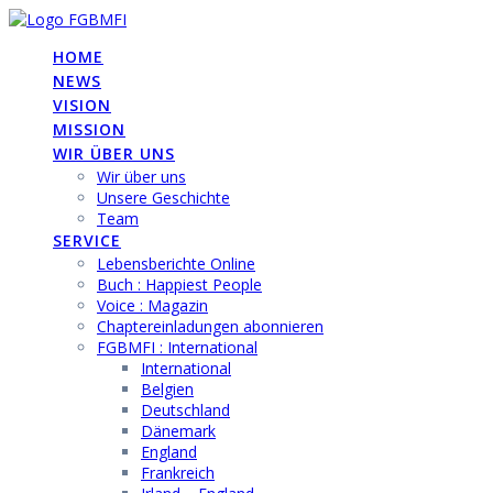
Skip
to
HOME
content
NEWS
VISION
MISSION
WIR ÜBER UNS
Wir über uns
Unsere Geschichte
Team
SERVICE
Lebensberichte Online
Buch : Happiest People
Voice : Magazin
Chaptereinladungen abonnieren
FGBMFI : International
International
Belgien
Deutschland
Dänemark
England
Frankreich