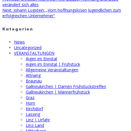
Beitragsnavigation
post:
verändert sich alles
Next
Next:
Johann Lugstein: „Vom hoffnungslosen Jugendlichen zum
post:
erfolgreichen Unternehmer“
Kategorien
News
Uncategorized
VERANSTALTUNGEN
Aigen im Ennstal
Aigen im Ennstal | Frühstück
Allgemeine Veranstaltungen
Attnang
Braunau
Gallneukirchen | Damen Frühstückstreffen
Gallneukirchen | Männerfrühstück
Graz
Horn
Kirchdorf
Lassing
Linz | Urfahr
Linz-Land
Mitterberg