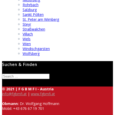
Rohrbach
Salzburg
Sankt Pölten
St. Peter am Wimberg
Steyr
Straßwalchen
Villach
Wels
Wien
Windischgarsten
Wolfsberg
Suchen & Finden
Search
for:
® 2021 | F G B M F I - Austria
info@fgbmfi.at
|
www.fgbmfi.at
Obmann:
Dr. Wolfgang Hoffmann
Mobil: +43 676 67 19 701