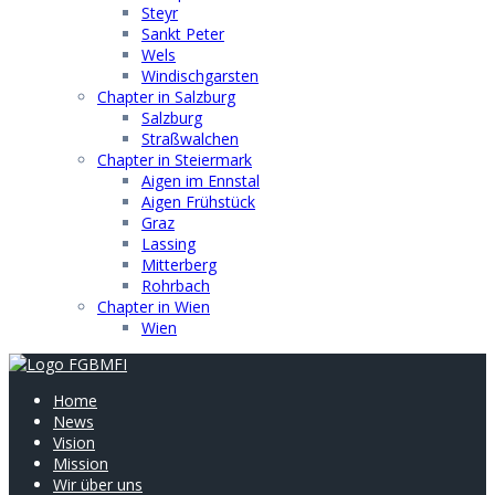
Steyr
Sankt Peter
Wels
Windischgarsten
Chapter in Salzburg
Salzburg
Straßwalchen
Chapter in Steiermark
Aigen im Ennstal
Aigen Frühstück
Graz
Lassing
Mitterberg
Rohrbach
Chapter in Wien
Wien
Home
News
Vision
Mission
Wir über uns