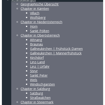
Geographische Übersicht
Chapter in Kärnten
Villach
Wolfsberg
Chapter in Niederösterreich
Horn
Sankt Pölten
Chapter in Oberösterreich
Attnang
Braunau
Gallneukirchen | Frühstück Damen
Gallneukirchen | Männerfrühstück
Kirchdorf
Linz-Land
Linz | Urfahr
Steyr
Sankt Peter
Wels
Windischgarsten
Chapter in Salzburg
Salzburg
Straßwalchen
Chapter in Steiermark