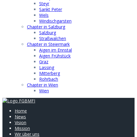
Steyr
Sankt Peter
Wels
Windischgarsten
Chapter in Salzburg
Salzburg
Straßwalchen
Chapter in Steiermark
Aigen im Ennstal
Aigen Frühstück
Graz
Lassing
Mitterberg
Rohrbach
Chapter in Wien
Wien
Home
News
Vision
Mission
Wir über uns