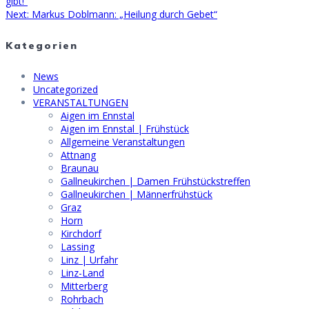
post:
gibt!“
Next
Next:
Markus Doblmann: „Heilung durch Gebet“
post:
Kategorien
News
Uncategorized
VERANSTALTUNGEN
Aigen im Ennstal
Aigen im Ennstal | Frühstück
Allgemeine Veranstaltungen
Attnang
Braunau
Gallneukirchen | Damen Frühstückstreffen
Gallneukirchen | Männerfrühstück
Graz
Horn
Kirchdorf
Lassing
Linz | Urfahr
Linz-Land
Mitterberg
Rohrbach