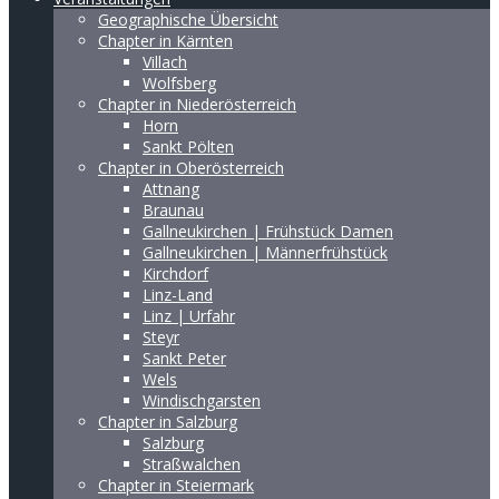
Geographische Übersicht
Chapter in Kärnten
Villach
Wolfsberg
Chapter in Niederösterreich
Horn
Sankt Pölten
Chapter in Oberösterreich
Attnang
Braunau
Gallneukirchen | Frühstück Damen
Gallneukirchen | Männerfrühstück
Kirchdorf
Linz-Land
Linz | Urfahr
Steyr
Sankt Peter
Wels
Windischgarsten
Chapter in Salzburg
Salzburg
Straßwalchen
Chapter in Steiermark