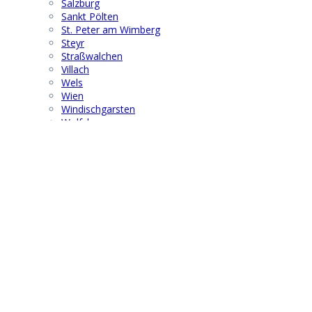
Salzburg
Sankt Pölten
St. Peter am Wimberg
Steyr
Straßwalchen
Villach
Wels
Wien
Windischgarsten
Wolfsberg
Suchen & Finden
Search
for:
® 2021 | F G B M F I - Austria
info@fgbmfi.at
|
www.fgbmfi.at
Obmann:
Dr. Wolfgang Hoffmann
Mobil: +43 676 67 19 701
Kontakt
|
Impressum
|
Datenschutz