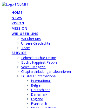
Skip
to
HOME
content
NEWS
VISION
MISSION
WIR ÜBER UNS
Wir über uns
Unsere Geschichte
Team
SERVICE
Lebensberichte Online
Buch : Happiest People
Voice : Magazin
Chaptereinladungen abonnieren
FGBMFI : International
International
Belgien
Deutschland
Dänemark
England
Frankreich