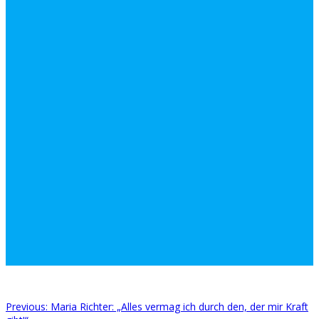
Previous
Previous:
Maria Richter: „Alles vermag ich durch den, der mir Kraft
Beitragsnavigation