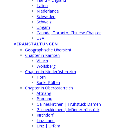
Irland – England
Italien
Niederlande
Schweden
Schweiz
Ungarn
Canada, Toronto, Chinese Chapter
USA
VERANSTALTUNGEN
Geographische Übersicht
Chapter in Kärnten
Villach
Wolfsberg
Chapter in Niederösterreich
Horn
Sankt Pölten
Chapter in Oberösterreich
Attnang
Braunau
Gallneukirchen | Frühstück Damen
Gallneukirchen | Männerfrühstück
Kirchdorf
Linz-Land
Linz | Urfahr