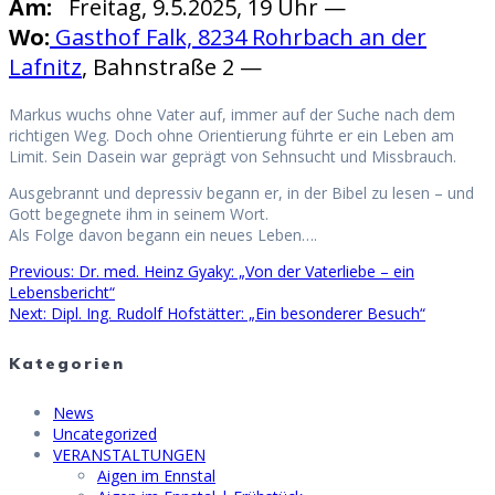
Am:
Freitag, 9.5.2025, 19 Uhr —
Wo:
Gasthof Falk, 8234 Rohrbach an der
Lafnitz
, Bahnstraße 2 —
Markus wuchs ohne Vater auf, immer auf der Suche nach dem
richtigen Weg. Doch ohne Orientierung führte er ein Leben am
Limit. Sein Dasein war geprägt von Sehnsucht und Missbrauch.
Ausgebrannt und depressiv begann er, in der Bibel zu lesen – und
Gott begegnete ihm in seinem Wort.
Als Folge davon begann ein neues Leben….
Previous
Previous:
Dr. med. Heinz Gyaky: „Von der Vaterliebe – ein
Beitragsnavigation
post:
Lebensbericht“
Next
Next:
Dipl. Ing. Rudolf Hofstätter: „Ein besonderer Besuch“
post:
Kategorien
News
Uncategorized
VERANSTALTUNGEN
Aigen im Ennstal