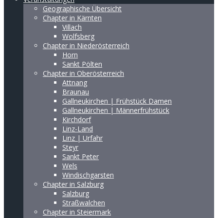
Geographische Übersicht
Chapter in Kärnten
Villach
Wolfsberg
Chapter in Niederösterreich
Horn
Sankt Pölten
Chapter in Oberösterreich
Attnang
Braunau
Gallneukirchen | Frühstück Damen
Gallneukirchen | Männerfrühstück
Kirchdorf
Linz-Land
Linz | Urfahr
Steyr
Sankt Peter
Wels
Windischgarsten
Chapter in Salzburg
Salzburg
Straßwalchen
Chapter in Steiermark