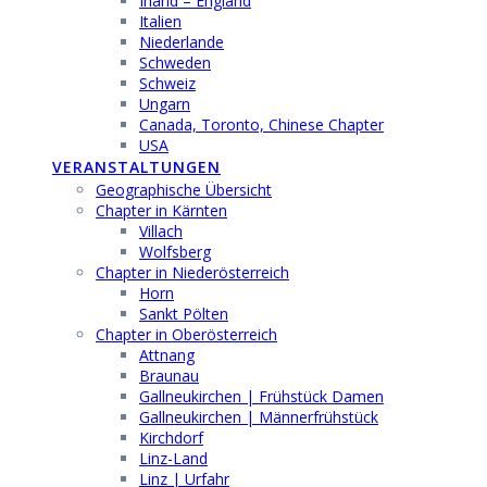
Irland – England
Italien
Niederlande
Schweden
Schweiz
Ungarn
Canada, Toronto, Chinese Chapter
USA
VERANSTALTUNGEN
Geographische Übersicht
Chapter in Kärnten
Villach
Wolfsberg
Chapter in Niederösterreich
Horn
Sankt Pölten
Chapter in Oberösterreich
Attnang
Braunau
Gallneukirchen | Frühstück Damen
Gallneukirchen | Männerfrühstück
Kirchdorf
Linz-Land
Linz | Urfahr