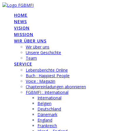
Skip
to
HOME
content
NEWS
VISION
MISSION
WIR ÜBER UNS
Wir über uns
Unsere Geschichte
Team
SERVICE
Lebensberichte Online
Buch : Happiest People
Voice : Magazin
Chaptereinladungen abonnieren
FGBMFI : International
International
Belgien
Deutschland
Dänemark
England
Frankreich