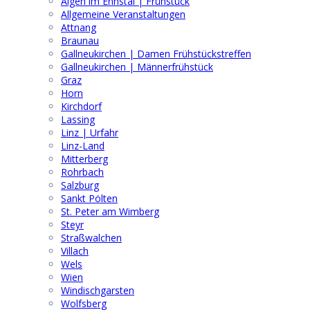
Aigen im Ennstal | Frühstück
Allgemeine Veranstaltungen
Attnang
Braunau
Gallneukirchen | Damen Frühstückstreffen
Gallneukirchen | Männerfrühstück
Graz
Horn
Kirchdorf
Lassing
Linz | Urfahr
Linz-Land
Mitterberg
Rohrbach
Salzburg
Sankt Pölten
St. Peter am Wimberg
Steyr
Straßwalchen
Villach
Wels
Wien
Windischgarsten
Wolfsberg