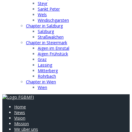
Steyr
Sankt Peter
Wels
Windischgarsten
Chapter in Salzburg
Salzburg
Straßwalchen
Chapter in Steiermark
Aigen im Ennstal
Aigen Frühstück
Graz
Lassing
Mitterberg
Rohrbach
Chapter in Wien
Wien
Home
News
Vision
Mission
Wir über uns