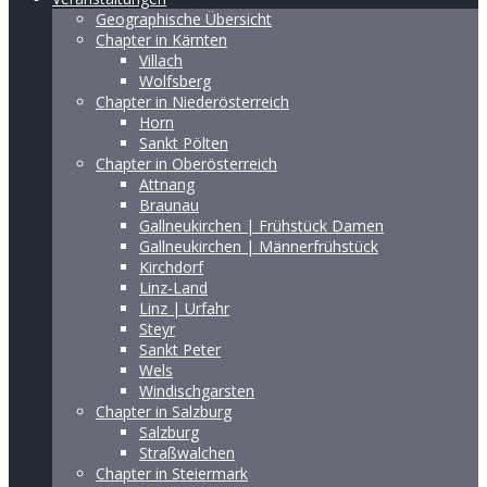
Geographische Übersicht
Chapter in Kärnten
Villach
Wolfsberg
Chapter in Niederösterreich
Horn
Sankt Pölten
Chapter in Oberösterreich
Attnang
Braunau
Gallneukirchen | Frühstück Damen
Gallneukirchen | Männerfrühstück
Kirchdorf
Linz-Land
Linz | Urfahr
Steyr
Sankt Peter
Wels
Windischgarsten
Chapter in Salzburg
Salzburg
Straßwalchen
Chapter in Steiermark