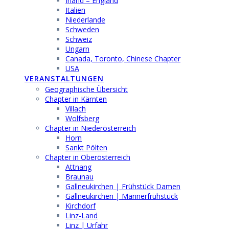
Irland – England
Italien
Niederlande
Schweden
Schweiz
Ungarn
Canada, Toronto, Chinese Chapter
USA
VERANSTALTUNGEN
Geographische Übersicht
Chapter in Kärnten
Villach
Wolfsberg
Chapter in Niederösterreich
Horn
Sankt Pölten
Chapter in Oberösterreich
Attnang
Braunau
Gallneukirchen | Frühstück Damen
Gallneukirchen | Männerfrühstück
Kirchdorf
Linz-Land
Linz | Urfahr