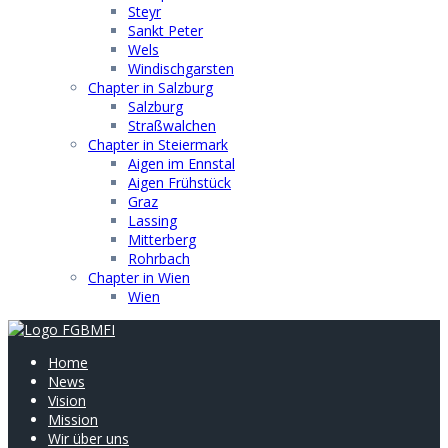
Steyr
Sankt Peter
Wels
Windischgarsten
Chapter in Salzburg
Salzburg
Straßwalchen
Chapter in Steiermark
Aigen im Ennstal
Aigen Frühstück
Graz
Lassing
Mitterberg
Rohrbach
Chapter in Wien
Wien
Home
News
Vision
Mission
Wir über uns