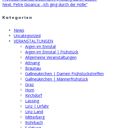
Beitragsnavigation
Next
post:
Next:
Petre Gioanca: „Ich ging durch die Hölle“
post:
Kategorien
News
Uncategorized
VERANSTALTUNGEN
Aigen im Ennstal
Aigen im Ennstal | Frühstück
Allgemeine Veranstaltungen
Attnang
Braunau
Gallneukirchen | Damen Frühstückstreffen
Gallneukirchen | Männerfrühstück
Graz
Horn
Kirchdorf
Lassing
Linz | Urfahr
Linz-Land
Mitterberg
Rohrbach
Salzburg