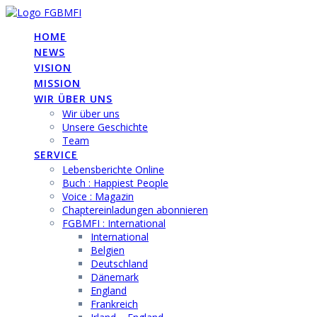
Skip
to
HOME
content
NEWS
VISION
MISSION
WIR ÜBER UNS
Wir über uns
Unsere Geschichte
Team
SERVICE
Lebensberichte Online
Buch : Happiest People
Voice : Magazin
Chaptereinladungen abonnieren
FGBMFI : International
International
Belgien
Deutschland
Dänemark
England
Frankreich