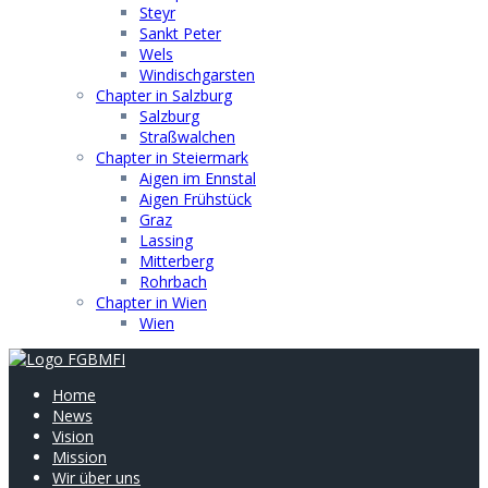
Steyr
Sankt Peter
Wels
Windischgarsten
Chapter in Salzburg
Salzburg
Straßwalchen
Chapter in Steiermark
Aigen im Ennstal
Aigen Frühstück
Graz
Lassing
Mitterberg
Rohrbach
Chapter in Wien
Wien
Home
News
Vision
Mission
Wir über uns