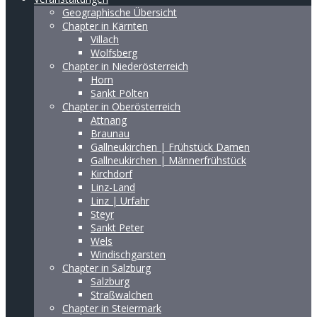
Geographische Übersicht
Chapter in Kärnten
Villach
Wolfsberg
Chapter in Niederösterreich
Horn
Sankt Pölten
Chapter in Oberösterreich
Attnang
Braunau
Gallneukirchen | Frühstück Damen
Gallneukirchen | Männerfrühstück
Kirchdorf
Linz-Land
Linz | Urfahr
Steyr
Sankt Peter
Wels
Windischgarsten
Chapter in Salzburg
Salzburg
Straßwalchen
Chapter in Steiermark