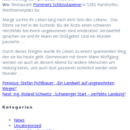
Wo:
Restaurant
Pommers Schlosstaverne
in 5282 Ranshofen,
Wertheimerplatz 6a
Margit suchte ihr Leben lang nach dem Sinn des Lebens. Das
führte sie tief in die Esoterik. Bis die Ärzte einen schweren
Herzfehler bei ihrem ungeborenen Kind entdeckten. Verzweifelt
sprachen sie und ihr Mann ein Stoßgebet. Und ein Wunder
passierte . . .
Durch dieses Ereignis wurde ihr Leben zu einem spannenden Weg,
den sie bis heute geht. Gemeinsam mit ihrem Mann Wolfgang
werden sie auch an diesem Abend für andere Menschen um
Heilung beten, und auch dort passieren sicherlich wieder viele
Wunder . . .
Previous
Previous:
Stefan Pichlbauer: „Ein Landwirt auf ungewohnten
Beitragsnavigation
post:
Wegen“
Next
Next:
Ing. Roland Schwetz: „Schwieriger Start – perfekte Landung“
post:
Kategorien
News
Uncategorized