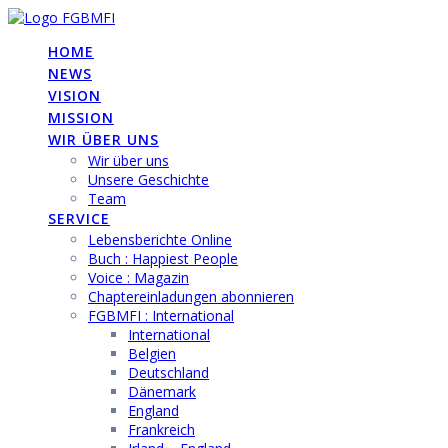
Skip
to
HOME
content
NEWS
VISION
MISSION
WIR ÜBER UNS
Wir über uns
Unsere Geschichte
Team
SERVICE
Lebensberichte Online
Buch : Happiest People
Voice : Magazin
Chaptereinladungen abonnieren
FGBMFI : International
International
Belgien
Deutschland
Dänemark
England
Frankreich