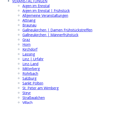
VERANSTALTUNGEN
Aigen im Ennstal
Aigen im Ennstal | Frühstück
Allgemeine Veranstaltungen
Attnang
Braunau
Gallneukirchen | Damen Frühstückstreffen
Gallneukirchen | Männerfrühstück
Graz
Horn
Kirchdorf
Lassing
Linz | Urfahr
Linz-Land
Mitterberg
Rohrbach
Salzburg
Sankt Pölten
St. Peter am Wimberg
Steyr
Straßwalchen
Villach
Wels
Wien