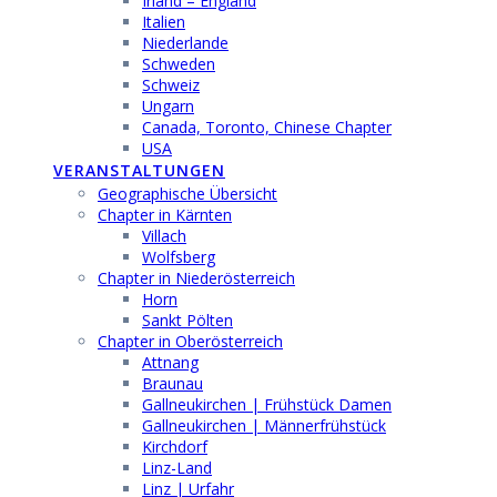
Irland – England
Italien
Niederlande
Schweden
Schweiz
Ungarn
Canada, Toronto, Chinese Chapter
USA
VERANSTALTUNGEN
Geographische Übersicht
Chapter in Kärnten
Villach
Wolfsberg
Chapter in Niederösterreich
Horn
Sankt Pölten
Chapter in Oberösterreich
Attnang
Braunau
Gallneukirchen | Frühstück Damen
Gallneukirchen | Männerfrühstück
Kirchdorf
Linz-Land
Linz | Urfahr