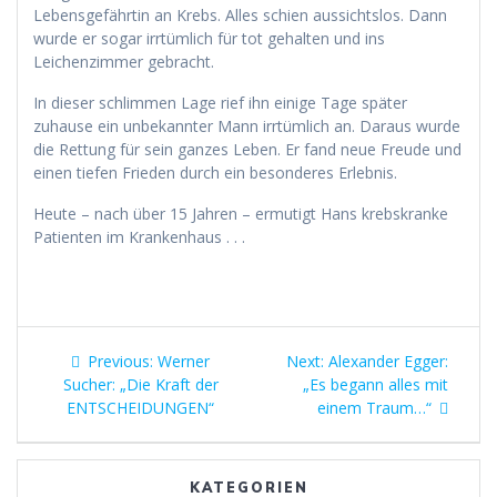
Lebensgefährtin an Krebs. Alles schien aussichtslos. Dann
wurde er sogar irrtümlich für tot gehalten und ins
Leichenzimmer gebracht.
In dieser schlimmen Lage rief ihn einige Tage später
zuhause ein unbekannter Mann irrtümlich an. Daraus wurde
die Rettung für sein ganzes Leben. Er fand neue Freude und
einen tiefen Frieden durch ein besonderes Erlebnis.
Heute – nach über 15 Jahren – ermutigt Hans krebskranke
Patienten im Krankenhaus . . .
Beitragsnavigation
Previous
Next
Previous:
Werner
Next:
Alexander Egger:
post:
post:
Sucher: „Die Kraft der
„Es begann alles mit
ENTSCHEIDUNGEN“
einem Traum…“
KATEGORIEN