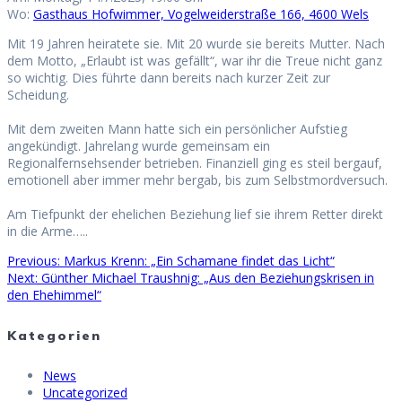
Wo:
Gasthaus Hofwimmer, Vogelweiderstraße 166, 4600 Wels
Mit 19 Jahren heiratete sie. Mit 20 wurde sie bereits Mutter. Nach
dem Motto, „Erlaubt ist was gefällt“, war ihr die Treue nicht ganz
so wichtig. Dies führte dann bereits nach kurzer Zeit zur
Scheidung.
Mit dem zweiten Mann hatte sich ein persönlicher Aufstieg
angekündigt. Jahrelang wurde gemeinsam ein
Regionalfernsehsender betrieben. Finanziell ging es steil bergauf,
emotionell aber immer mehr bergab, bis zum Selbstmordversuch.
Am Tiefpunkt der ehelichen Beziehung lief sie ihrem Retter direkt
in die Arme…..
Previous
Previous:
Markus Krenn: „Ein Schamane findet das Licht“
Beitragsnavigation
Next
post:
Next:
Günther Michael Traushnig: „Aus den Beziehungskrisen in
post:
den Ehehimmel“
Kategorien
News
Uncategorized