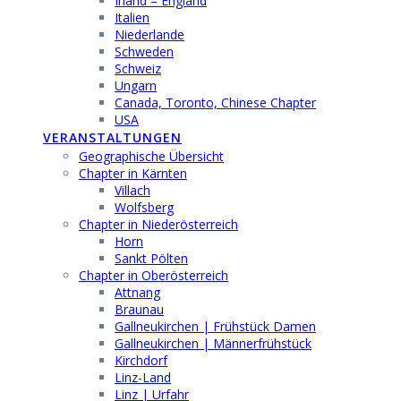
Irland – England
Italien
Niederlande
Schweden
Schweiz
Ungarn
Canada, Toronto, Chinese Chapter
USA
VERANSTALTUNGEN
Geographische Übersicht
Chapter in Kärnten
Villach
Wolfsberg
Chapter in Niederösterreich
Horn
Sankt Pölten
Chapter in Oberösterreich
Attnang
Braunau
Gallneukirchen | Frühstück Damen
Gallneukirchen | Männerfrühstück
Kirchdorf
Linz-Land
Linz | Urfahr