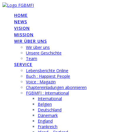
Skip
to
HOME
content
NEWS
VISION
MISSION
WIR ÜBER UNS
Wir über uns
Unsere Geschichte
Team
SERVICE
Lebensberichte Online
Buch : Happiest People
Voice : Magazin
Chaptereinladungen abonnieren
FGBMFI : International
International
Belgien
Deutschland
Dänemark
England
Frankreich