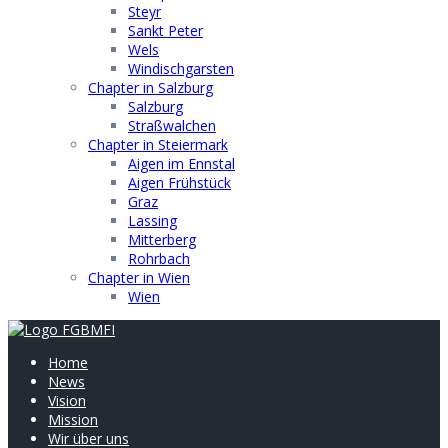
Steyr
Sankt Peter
Wels
Windischgarsten
Chapter in Salzburg
Salzburg
Straßwalchen
Chapter in Steiermark
Aigen im Ennstal
Aigen Frühstück
Graz
Lassing
Mitterberg
Rohrbach
Chapter in Wien
Wien
Home
News
Vision
Mission
Wir über uns