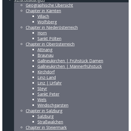
Geographische Übersicht
Chapter in Kärnten
Villach
Wolfsberg
Chapter in Niederösterreich
Horn
Sankt Pölten
Chapter in Oberösterreich
Attnang
Braunau
Gallneukirchen | Frühstück Damen
Gallneukirchen | Männerfrühstück
Kirchdorf
Linz-Land
Linz | Urfahr
Steyr
Sankt Peter
Wels
Windischgarsten
Chapter in Salzburg
Salzburg
Straßwalchen
Chapter in Steiermark