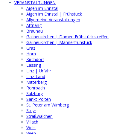
VERANSTALTUNGEN
Aigen im Ennstal
Aigen im Ennstal | Frühstück
Allgemeine Veranstaltungen
Attnang
Braunau
Gallneukirchen | Damen Frühstückstreffen
Gallneukirchen | Männerfrühstück
Graz
Horn
Kirchdorf
Lassing
Linz | Urfahr
Linz-Land
Mitterberg
Rohrbach
Salzburg
Sankt Pölten
St. Peter am Wimberg
Steyr
Straßwalchen
Villach
Wels
Wien