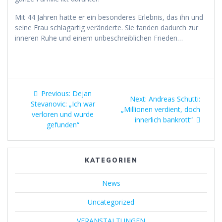
Mit 44 Jahren hatte er ein besonderes Erlebnis, das ihn und
seine Frau schlagartig veränderte. Sie fanden dadurch zur
inneren Ruhe und einem unbeschreiblichen Frieden…
Beitragsnavigation
Previous
Previous:
Dejan
Next
Next:
Andreas Schutti:
post:
Stevanovic: „Ich war
post:
„Millionen verdient, doch
verloren und wurde
innerlich bankrott“
gefunden“
KATEGORIEN
News
Uncategorized
VERANSTALTUNGEN