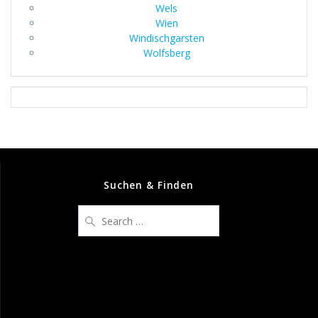
Wels
Wien
Windischgarsten
Wolfsberg
Suchen & Finden
Search
for: