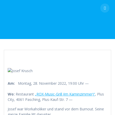
Skip
to
content
Am:
Montag, 28. November 2022, 19:00 Uhr —
Wo:
Restaurant
„ROX-Music-Grill (im Kaminzimmer)“
, Plus
City, 4061 Pasching, Plus-Kauf-Str. 7 —
Josef war Workaholiker und stand vor dem Burnout. Seine
ganze Familie litt darunter.