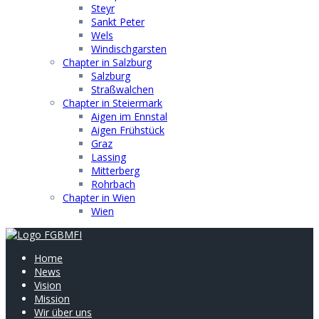
Steyr
Sankt Peter
Wels
Windischgarsten
Chapter in Salzburg
Salzburg
Straßwalchen
Chapter in Steiermark
Aigen im Ennstal
Aigen Frühstück
Graz
Lassing
Mitterberg
Rohrbach
Chapter in Wien
Wien
Home
News
Vision
Mission
Wir über uns