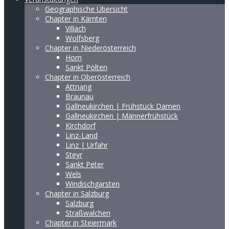
Geographische Übersicht
Chapter in Kärnten
Villach
Wolfsberg
Chapter in Niederösterreich
Horn
Sankt Pölten
Chapter in Oberösterreich
Attnang
Braunau
Gallneukirchen | Frühstück Damen
Gallneukirchen | Männerfrühstück
Kirchdorf
Linz-Land
Linz | Urfahr
Steyr
Sankt Peter
Wels
Windischgarsten
Chapter in Salzburg
Salzburg
Straßwalchen
Chapter in Steiermark