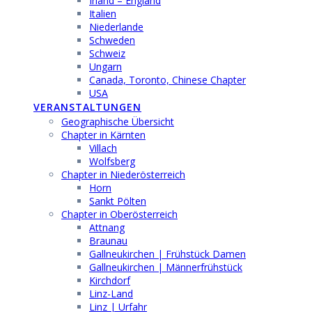
Irland – England
Italien
Niederlande
Schweden
Schweiz
Ungarn
Canada, Toronto, Chinese Chapter
USA
VERANSTALTUNGEN
Geographische Übersicht
Chapter in Kärnten
Villach
Wolfsberg
Chapter in Niederösterreich
Horn
Sankt Pölten
Chapter in Oberösterreich
Attnang
Braunau
Gallneukirchen | Frühstück Damen
Gallneukirchen | Männerfrühstück
Kirchdorf
Linz-Land
Linz | Urfahr