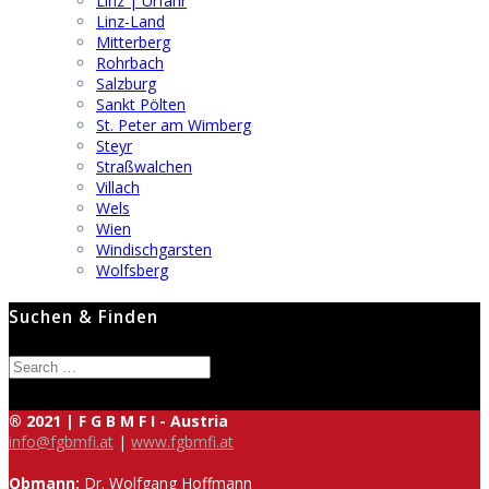
Linz | Urfahr
Linz-Land
Mitterberg
Rohrbach
Salzburg
Sankt Pölten
St. Peter am Wimberg
Steyr
Straßwalchen
Villach
Wels
Wien
Windischgarsten
Wolfsberg
Suchen & Finden
Search
for:
® 2021 | F G B M F I - Austria
info@fgbmfi.at
|
www.fgbmfi.at
Obmann:
Dr. Wolfgang Hoffmann