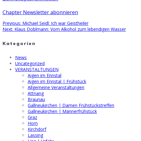
Chapter Newsletter abonnieren
Previous
Previous:
Michael Seidl: Ich war Geistheiler
Beitragsnavigation
Next
post:
Next:
Klaus Doblmann: Vom Alkohol zum lebendigen Wasser
post:
Kategorien
News
Uncategorized
VERANSTALTUNGEN
Aigen im Ennstal
Aigen im Ennstal | Frühstück
Allgemeine Veranstaltungen
Attnang
Braunau
Gallneukirchen | Damen Frühstückstreffen
Gallneukirchen | Männerfrühstück
Graz
Horn
Kirchdorf
Lassing