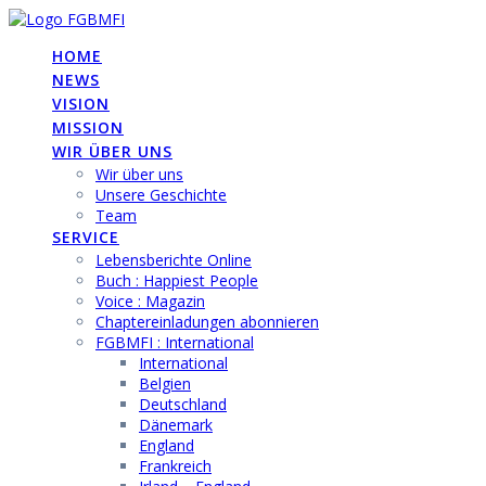
Skip
to
HOME
content
NEWS
VISION
MISSION
WIR ÜBER UNS
Wir über uns
Unsere Geschichte
Team
SERVICE
Lebensberichte Online
Buch : Happiest People
Voice : Magazin
Chaptereinladungen abonnieren
FGBMFI : International
International
Belgien
Deutschland
Dänemark
England
Frankreich