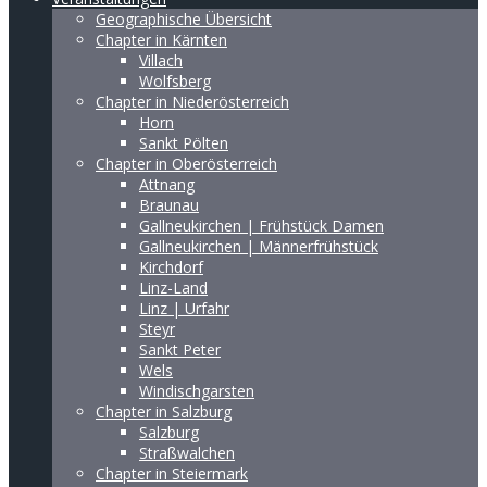
Geographische Übersicht
Chapter in Kärnten
Villach
Wolfsberg
Chapter in Niederösterreich
Horn
Sankt Pölten
Chapter in Oberösterreich
Attnang
Braunau
Gallneukirchen | Frühstück Damen
Gallneukirchen | Männerfrühstück
Kirchdorf
Linz-Land
Linz | Urfahr
Steyr
Sankt Peter
Wels
Windischgarsten
Chapter in Salzburg
Salzburg
Straßwalchen
Chapter in Steiermark