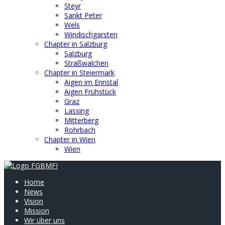
Steyr
Sankt Peter
Wels
Windischgarsten
Chapter in Salzburg
Salzburg
Straßwalchen
Chapter in Steiermark
Aigen im Ennstal
Aigen Frühstück
Graz
Lassing
Mitterberg
Rohrbach
Chapter in Wien
Wien
Home
News
Vision
Mission
Wir über uns