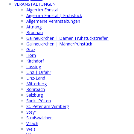
VERANSTALTUNGEN
Aigen im Ennstal
Aigen im Ennstal | Frühstück
Allgemeine Veranstaltungen
Attnang
Braunau
Gallneukirchen | Damen Frühstückstreffen
Gallneukirchen | Männerfrühstück
Graz
Horn
Kirchdorf
Lassing
Linz | Urfahr
Linz-Land
Mitterberg
Rohrbach
Salzburg
Sankt Pölten
St. Peter am Wimberg
Steyr
Straßwalchen
Villach
Wels