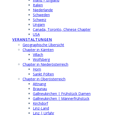
Irland – England
Italien
Niederlande
Schweden
Schweiz
Ungarn
Canada, Toronto, Chinese Chapter
USA
VERANSTALTUNGEN
Geographische Übersicht
Chapter in Kärnten
Villach
Wolfsberg
Chapter in Niederösterreich
Horn
Sankt Pölten
Chapter in Oberösterreich
Attnang
Braunau
Gallneukirchen | Frühstück Damen
Gallneukirchen | Männerfrühstück
Kirchdorf
Linz-Land
Linz | Urfahr