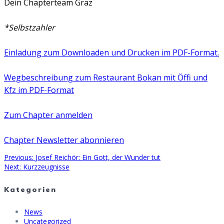
Dein Chapterteam Graz
*Selbstzahler
Einladung zum Downloaden und Drucken im PDF-Format.
Wegbeschreibung zum Restaurant Bokan mit Öffi und
Kfz im PDF-Format
Zum Chapter anmelden
Chapter Newsletter abonnieren
Previous
Previous:
Josef Reichör: Ein Gott, der Wunder tut
Beitragsnavigation
Next
post:
Next:
Kurzzeugnisse
post:
Kategorien
News
Uncategorized