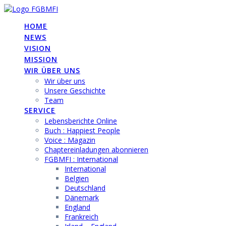
Skip
to
HOME
content
NEWS
VISION
MISSION
WIR ÜBER UNS
Wir über uns
Unsere Geschichte
Team
SERVICE
Lebensberichte Online
Buch : Happiest People
Voice : Magazin
Chaptereinladungen abonnieren
FGBMFI : International
International
Belgien
Deutschland
Dänemark
England
Frankreich