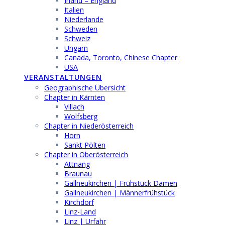
Irland – England
Italien
Niederlande
Schweden
Schweiz
Ungarn
Canada, Toronto, Chinese Chapter
USA
VERANSTALTUNGEN
Geographische Übersicht
Chapter in Kärnten
Villach
Wolfsberg
Chapter in Niederösterreich
Horn
Sankt Pölten
Chapter in Oberösterreich
Attnang
Braunau
Gallneukirchen | Frühstück Damen
Gallneukirchen | Männerfrühstück
Kirchdorf
Linz-Land
Linz | Urfahr