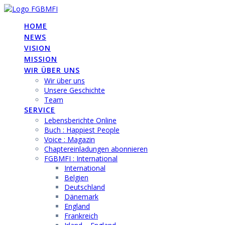
Skip
to
HOME
content
NEWS
VISION
MISSION
WIR ÜBER UNS
Wir über uns
Unsere Geschichte
Team
SERVICE
Lebensberichte Online
Buch : Happiest People
Voice : Magazin
Chaptereinladungen abonnieren
FGBMFI : International
International
Belgien
Deutschland
Dänemark
England
Frankreich