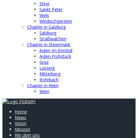
Steyr
Sankt Peter
Wels
Windischgarsten
Chapter in Salzburg
Salzburg
Straßwalchen
Chapter in Steiermark
Aigen im Ennstal
Aigen Frühstück
Graz
Lassing
Mitterberg
Rohrbach
Chapter in Wien
Wien
Home
News
Vision
Mission
Wir über uns