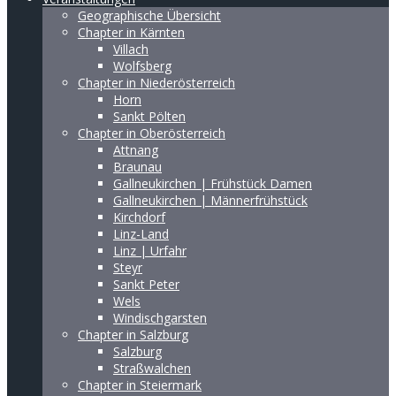
Geographische Übersicht
Chapter in Kärnten
Villach
Wolfsberg
Chapter in Niederösterreich
Horn
Sankt Pölten
Chapter in Oberösterreich
Attnang
Braunau
Gallneukirchen | Frühstück Damen
Gallneukirchen | Männerfrühstück
Kirchdorf
Linz-Land
Linz | Urfahr
Steyr
Sankt Peter
Wels
Windischgarsten
Chapter in Salzburg
Salzburg
Straßwalchen
Chapter in Steiermark