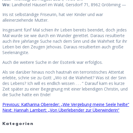
Wo:
Landhotel Häuserl im Wald, Gersdorf 71, 8962 Gröbming —
Iris ist selbständige Friseurin, hat vier Kinder und war
alleinerziehende Mutter.
Insgesamt fünf Mal schien ihr Leben bereits beendet, doch jedes
Mal wurde sie wie durch ein Wunder gerettet. Daraus resultierte
auch ihre jahrlange Suche nach dem Sinn und die Wahrheit für ihr
Leben bei den Zeugen Jehovas. Daraus resultierten auch große
Seelenängste.
Auch die weitere Suche in der Esoterik war erfolglos.
Als sie darüber hinaus noch hautnah ein terroristisches Attentat
erlebte, schrie sie zu Gott: „Wo ist die Wahrheit? Was ist der Sinn
des Lebens? Ich will es endlich wissen . . . “ Darauf kam es kurze
Zeit später zu einer Begegnung mit einer lebendigen Christin, und
die Suche hatte ein Ende!
Previous
Previous:
Katharina Obereder: „Wie Vergebung meine Seele heilte“
Beitragsnavigation
Next
post:
Next:
Hannah Lambert: „Von Überlebender zur Überwinderin“
post:
Kategorien