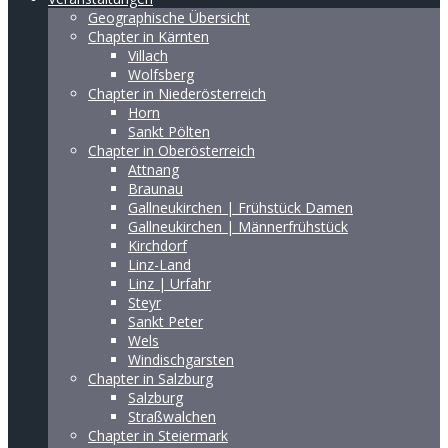
Geographische Übersicht
Chapter in Kärnten
Villach
Wolfsberg
Chapter in Niederösterreich
Horn
Sankt Pölten
Chapter in Oberösterreich
Attnang
Braunau
Gallneukirchen | Frühstück Damen
Gallneukirchen | Männerfrühstück
Kirchdorf
Linz-Land
Linz | Urfahr
Steyr
Sankt Peter
Wels
Windischgarsten
Chapter in Salzburg
Salzburg
Straßwalchen
Chapter in Steiermark