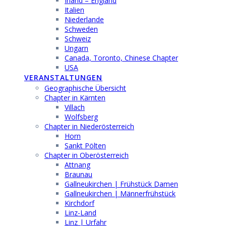
Irland – England
Italien
Niederlande
Schweden
Schweiz
Ungarn
Canada, Toronto, Chinese Chapter
USA
VERANSTALTUNGEN
Geographische Übersicht
Chapter in Kärnten
Villach
Wolfsberg
Chapter in Niederösterreich
Horn
Sankt Pölten
Chapter in Oberösterreich
Attnang
Braunau
Gallneukirchen | Frühstück Damen
Gallneukirchen | Männerfrühstück
Kirchdorf
Linz-Land
Linz | Urfahr