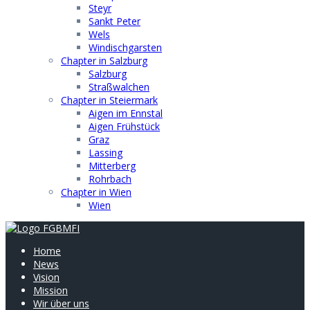
Steyr
Sankt Peter
Wels
Windischgarsten
Chapter in Salzburg
Salzburg
Straßwalchen
Chapter in Steiermark
Aigen im Ennstal
Aigen Frühstück
Graz
Lassing
Mitterberg
Rohrbach
Chapter in Wien
Wien
Home
News
Vision
Mission
Wir über uns