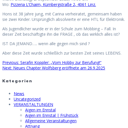
Wo:
Pizzeria L’Chaim, Kürnbergstraße 2, 4061 Linz.
Hons ist 38 Jahre jung, mit Carina verheiratet, gemeinsam haben
sie zwei Kinder. Ursprünglich absolvierte er eine HTL für Elektronik.
Als Jugendlicher wurde er in der Schule zum Mobbing – Fall. In
dieser Zeit beschäftigte ihn die FRAGE , ob das wirklich alles ist?
IST DA JEMAND….. wenn alle gegen mich sind ?
Aber diese Zeit wurde schließlich zur besten Zeit seines LEBENS.
Previous
Previous:
Serafin Koppler: „Vom Hobby zur Berufung!“
Beitragsnavigation
Next
post:
Next:
Neues Chapter Wolfsberg eröffnete am 26.9.2025
post:
Kategorien
News
Uncategorized
VERANSTALTUNGEN
Aigen im Ennstal
Aigen im Ennstal | Frühstück
Allgemeine Veranstaltungen
Attnang