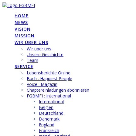
Skip
to
HOME
content
NEWS
VISION
MISSION
WIR ÜBER UNS
Wir über uns
Unsere Geschichte
Team
SERVICE
Lebensberichte Online
Buch : Happiest People
Voice : Magazin
Chaptereinladungen abonnieren
FGBMFI : International
International
Belgien
Deutschland
Dänemark
England
Frankreich