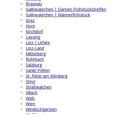
Braunau
Gallneukirchen | Damen Frühstückstreffen
Gallneukirchen | Männerfrühstück
Graz
Horn
Kirchdorf
Lassing
Linz | Urfahr
Linz-Land
Mitterberg
Rohrbach
Salzburg
Sankt Pölten
St. Peter am Wimberg
Steyr
Straßwalchen
Villach
Wels
Wien
Windischgarsten
Wolfsberg
Suchen & Finden