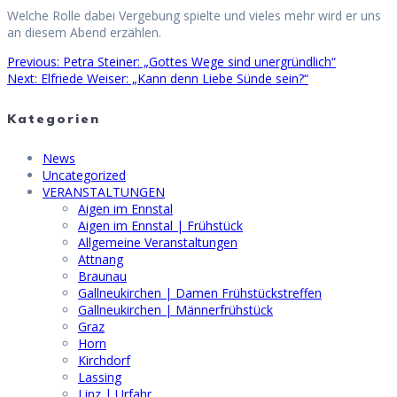
Welche Rolle dabei Vergebung spielte und vieles mehr wird er uns
an diesem Abend erzählen.
Previous
Previous:
Petra Steiner: „Gottes Wege sind unergründlich“
Beitragsnavigation
Next
post:
Next:
Elfriede Weiser: „Kann denn Liebe Sünde sein?“
post:
Kategorien
News
Uncategorized
VERANSTALTUNGEN
Aigen im Ennstal
Aigen im Ennstal | Frühstück
Allgemeine Veranstaltungen
Attnang
Braunau
Gallneukirchen | Damen Frühstückstreffen
Gallneukirchen | Männerfrühstück
Graz
Horn
Kirchdorf
Lassing
Linz | Urfahr