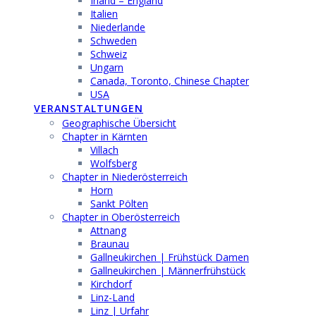
Irland – England
Italien
Niederlande
Schweden
Schweiz
Ungarn
Canada, Toronto, Chinese Chapter
USA
VERANSTALTUNGEN
Geographische Übersicht
Chapter in Kärnten
Villach
Wolfsberg
Chapter in Niederösterreich
Horn
Sankt Pölten
Chapter in Oberösterreich
Attnang
Braunau
Gallneukirchen | Frühstück Damen
Gallneukirchen | Männerfrühstück
Kirchdorf
Linz-Land
Linz | Urfahr