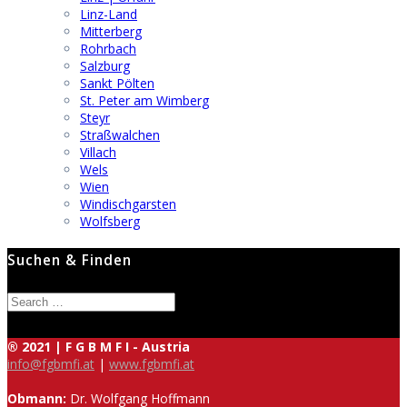
Linz-Land
Mitterberg
Rohrbach
Salzburg
Sankt Pölten
St. Peter am Wimberg
Steyr
Straßwalchen
Villach
Wels
Wien
Windischgarsten
Wolfsberg
Suchen & Finden
Search
for:
® 2021 | F G B M F I - Austria
info@fgbmfi.at
|
www.fgbmfi.at
Obmann:
Dr. Wolfgang Hoffmann