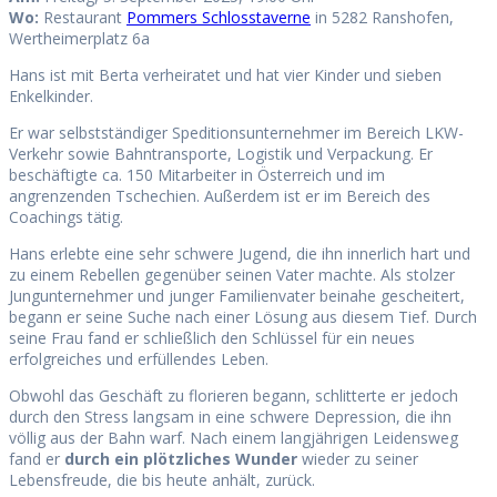
Wo:
Restaurant
Pommers Schlosstaverne
in 5282 Ranshofen,
Wertheimerplatz 6a
Hans ist mit Berta verheiratet und hat vier Kinder und sieben
Enkelkinder.
Er war selbstständiger Speditionsunternehmer im Bereich LKW-
Verkehr sowie Bahntransporte, Logistik und Verpackung. Er
beschäftigte ca. 150 Mitarbeiter in Österreich und im
angrenzenden Tschechien. Außerdem ist er im Bereich des
Coachings tätig.
Hans erlebte eine sehr schwere Jugend, die ihn innerlich hart und
zu einem Rebellen gegenüber seinen Vater machte. Als stolzer
Jungunternehmer und junger Familienvater beinahe gescheitert,
begann er seine Suche nach einer Lösung aus diesem Tief. Durch
seine Frau fand er schließlich den Schlüssel für ein neues
erfolgreiches und erfüllendes Leben.
Obwohl das Geschäft zu florieren begann, schlitterte er jedoch
durch den Stress langsam in eine schwere Depression, die ihn
völlig aus der Bahn warf. Nach einem langjährigen Leidensweg
fand er
durch ein plötzliches Wunder
wieder zu seiner
Lebensfreude, die bis heute anhält, zurück.