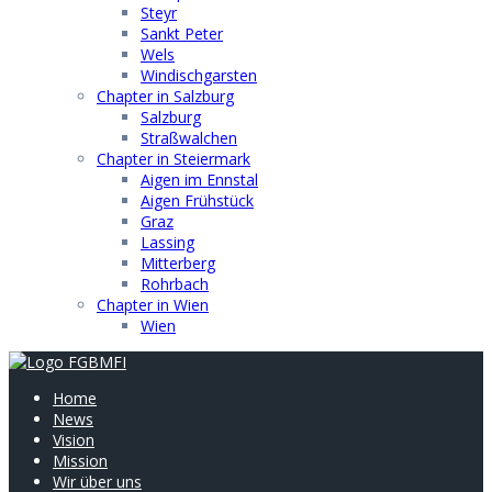
Steyr
Sankt Peter
Wels
Windischgarsten
Chapter in Salzburg
Salzburg
Straßwalchen
Chapter in Steiermark
Aigen im Ennstal
Aigen Frühstück
Graz
Lassing
Mitterberg
Rohrbach
Chapter in Wien
Wien
Home
News
Vision
Mission
Wir über uns