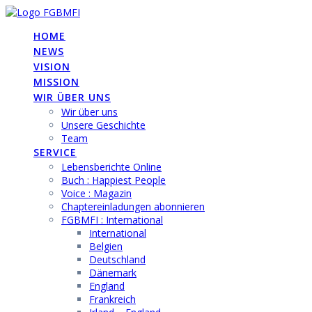
Skip
to
HOME
content
NEWS
VISION
MISSION
WIR ÜBER UNS
Wir über uns
Unsere Geschichte
Team
SERVICE
Lebensberichte Online
Buch : Happiest People
Voice : Magazin
Chaptereinladungen abonnieren
FGBMFI : International
International
Belgien
Deutschland
Dänemark
England
Frankreich