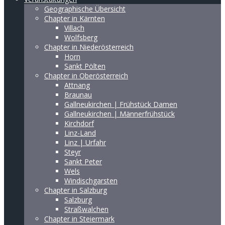
Geographische Übersicht
Chapter in Kärnten
Villach
Wolfsberg
Chapter in Niederösterreich
Horn
Sankt Pölten
Chapter in Oberösterreich
Attnang
Braunau
Gallneukirchen | Frühstück Damen
Gallneukirchen | Männerfrühstück
Kirchdorf
Linz-Land
Linz | Urfahr
Steyr
Sankt Peter
Wels
Windischgarsten
Chapter in Salzburg
Salzburg
Straßwalchen
Chapter in Steiermark