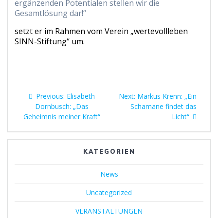
ergänzenden Potentialen stellen wir die
Gesamtlösung dar!“
setzt er im Rahmen vom Verein „wertevollleben
SINN-Stiftung“ um.
Beitragsnavigation
Previous
Next
Previous:
Elisabeth
Next:
Markus Krenn: „Ein
post:
post:
Dornbusch: „Das
Schamane findet das
Geheimnis meiner Kraft“
Licht“
KATEGORIEN
News
Uncategorized
VERANSTALTUNGEN