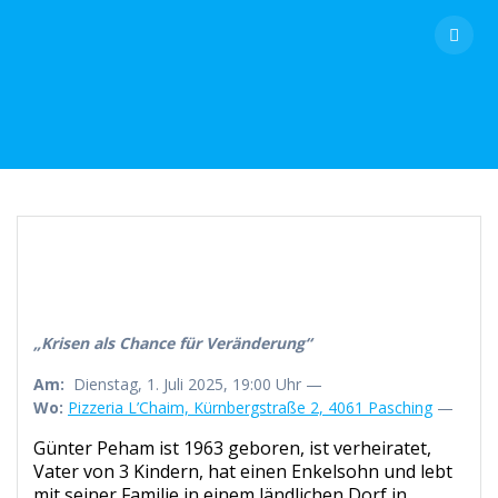
Skip
to
content
„Krisen als Chance für Veränderung“
Am:
Dienstag, 1. Juli 2025, 19:00 Uhr —
Wo:
Pizzeria L’Chaim, Kürnbergstraße 2, 4061 Pasching
—
Günter Peham ist 1963 geboren, ist verheiratet,
Vater von 3 Kindern, hat einen Enkelsohn und lebt
mit seiner Familie in einem ländlichen Dorf in