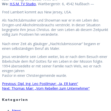
Wo:
H.S.M. TV Studio
, Wartbergerstr. 6, 4542 Nußbach —
Fred Lambert kommt aus New Jersey, USA.
Als Nachtclubmusiker und Showman war er in ein Leben des
Drogen-und Alkoholmissbrauchs verstrickt. In dieser Situation
begegnete ihm Jesus Christus. der sein Leben ab diesem Zeitpunkt
völlig zum Positiven hin veränderte.
Nach einer Zeit als gläubiger „Nachtclubmissionar“ begann er
einen selbständigen Beruf als Maler.
Jesus veränderte sein Leben weiter, bis er nach dem Besuch einer
Bibelschule dem Ruf Gottes für ein Leben in der Mission folgte.
1994 übersiedelte er mit seiner Familie nach Wels, wo er nach
einigen Jahren
Pastor in einer Christengemeinde wurde.
Previous
Previous:
Dipl. Ing. Leo Postlmayr: „Ja, ER kann“
Beitragsnavigation
Next
post:
Next:
Thomas Mair: „Vom Rebellen zum Unternehmer“
post:
Kategorien
News