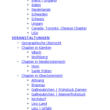
Irland – England
Italien
Niederlande
Schweden
Schweiz
Ungarn
Canada, Toronto, Chinese Chapter
USA
VERANSTALTUNGEN
Geographische Übersicht
Chapter in Kärnten
Villach
Wolfsberg
Chapter in Niederösterreich
Horn
Sankt Pölten
Chapter in Oberösterreich
Attnang
Braunau
Gallneukirchen | Frühstück Damen
Gallneukirchen | Männerfrühstück
Kirchdorf
Linz-Land
Linz | Urfahr