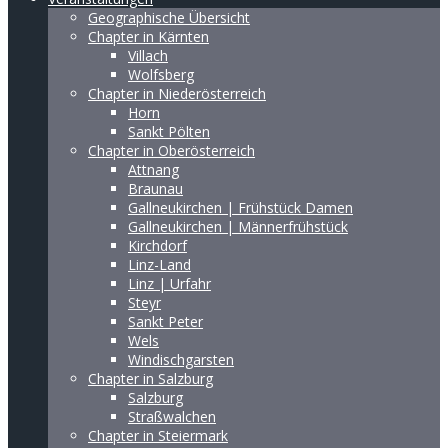
Geographische Übersicht
Chapter in Kärnten
Villach
Wolfsberg
Chapter in Niederösterreich
Horn
Sankt Pölten
Chapter in Oberösterreich
Attnang
Braunau
Gallneukirchen | Frühstück Damen
Gallneukirchen | Männerfrühstück
Kirchdorf
Linz-Land
Linz | Urfahr
Steyr
Sankt Peter
Wels
Windischgarsten
Chapter in Salzburg
Salzburg
Straßwalchen
Chapter in Steiermark