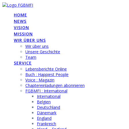
Skip
to
HOME
content
NEWS
VISION
MISSION
WIR ÜBER UNS
Wir über uns
Unsere Geschichte
Team
SERVICE
Lebensberichte Online
Buch : Happiest People
Voice : Magazin
Chaptereinladungen abonnieren
FGBMFI : International
International
Belgien
Deutschland
Dänemark
England
Frankreich