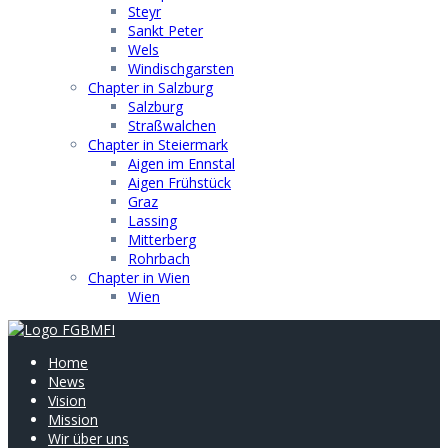
Steyr
Sankt Peter
Wels
Windischgarsten
Chapter in Salzburg
Salzburg
Straßwalchen
Chapter in Steiermark
Aigen im Ennstal
Aigen Frühstück
Graz
Lassing
Mitterberg
Rohrbach
Chapter in Wien
Wien
Home
News
Vision
Mission
Wir über uns