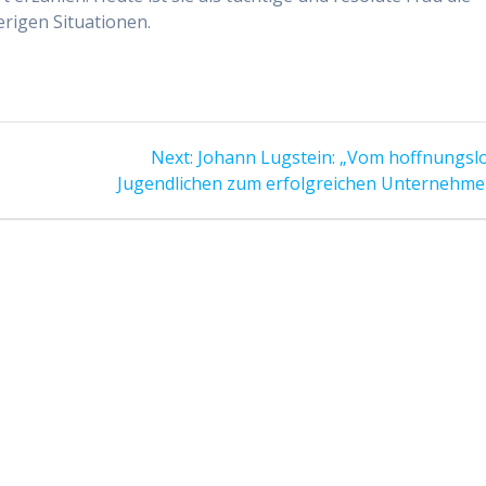
erigen Situationen.
Next
Next:
Johann Lugstein: „Vom hoffnungsl
post:
Jugendlichen zum erfolgreichen Unternehme