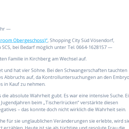
Uhr —
ntroom Obergeschoss)“
, Shopping City Süd Vösendorf,
 SCS, bei Bedarf möglich unter Tel. 0664-1628157 —
ten Familie in Kirchberg am Wechsel auf.
tet und hat vier Söhne. Bei den Schwangerschaften tauchten
es Abbruchs auf, da Kontrolluntersuchungen an den Embry
es in Kauf zu nehmen.
 die absolute Wahrheit gubt. Es war eine intensive Suche. E
n Jugendjahren beim „Tischerlrücken“ verstärkte diesen
gatives – das konnte doch nicht wirklich die Wahrheit sein.
che für sie unglaublichen Veränderungen sie erlebte, wird si
 erzählen. Heute ist sie als tüchtige und resolute Frau die