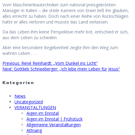
Vom Maschinenbautechniker zum national preisgekrönten
Manager in Italien – die steile Karriere von Erwin ließ ihn glauben,
alles erreicht zu haben. Doch nach einer Reihe von Rückschlägen
hatte er alles verloren und musste das Land verlassen.
Da das Leben ihm keine Perspektive mehr bot, entschied er sich,
aus dem Leben zu scheiden.
Aber eine besondere Begebenheit zeigte ihm den Weg zum
wahren Leben . . .
Previous
Previous:
René Reinhardt: „Vom Dunkel ins Licht“
Beitragsnavigation
Next
post:
Next:
Gottlieb Schneeberger: „Ich lebe mein Leben für Jesus“
post:
Kategorien
News
Uncategorized
VERANSTALTUNGEN
Aigen im Ennstal
Aigen im Ennstal | Frühstück
Allgemeine Veranstaltungen
Attnang