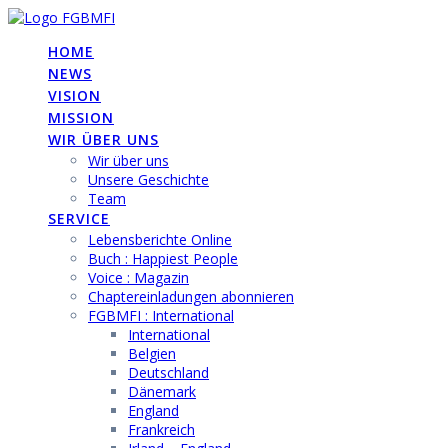
Skip
to
HOME
content
NEWS
VISION
MISSION
WIR ÜBER UNS
Wir über uns
Unsere Geschichte
Team
SERVICE
Lebensberichte Online
Buch : Happiest People
Voice : Magazin
Chaptereinladungen abonnieren
FGBMFI : International
International
Belgien
Deutschland
Dänemark
England
Frankreich