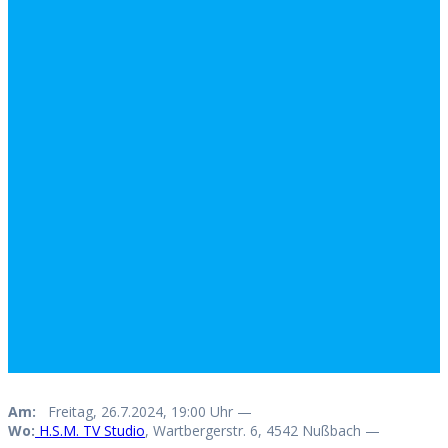
Am:
Freitag, 26.7.2024, 19:00 Uhr —
Wo:
H.S.M. TV Studio
, Wartbergerstr. 6, 4542 Nußbach —