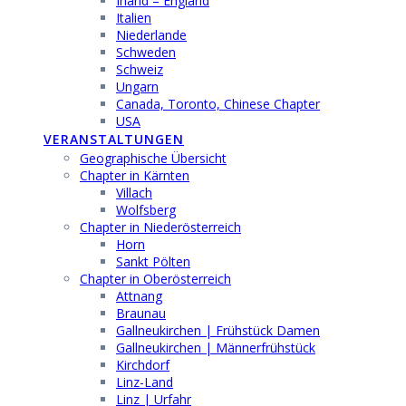
Irland – England
Italien
Niederlande
Schweden
Schweiz
Ungarn
Canada, Toronto, Chinese Chapter
USA
VERANSTALTUNGEN
Geographische Übersicht
Chapter in Kärnten
Villach
Wolfsberg
Chapter in Niederösterreich
Horn
Sankt Pölten
Chapter in Oberösterreich
Attnang
Braunau
Gallneukirchen | Frühstück Damen
Gallneukirchen | Männerfrühstück
Kirchdorf
Linz-Land
Linz | Urfahr