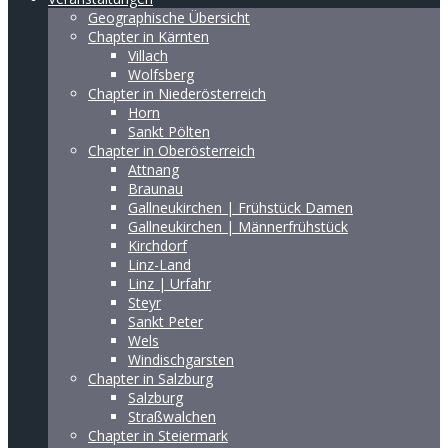
Geographische Übersicht
Chapter in Kärnten
Villach
Wolfsberg
Chapter in Niederösterreich
Horn
Sankt Pölten
Chapter in Oberösterreich
Attnang
Braunau
Gallneukirchen | Frühstück Damen
Gallneukirchen | Männerfrühstück
Kirchdorf
Linz-Land
Linz | Urfahr
Steyr
Sankt Peter
Wels
Windischgarsten
Chapter in Salzburg
Salzburg
Straßwalchen
Chapter in Steiermark