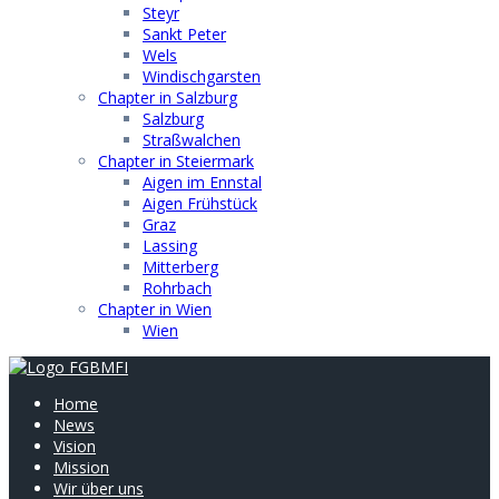
Steyr
Sankt Peter
Wels
Windischgarsten
Chapter in Salzburg
Salzburg
Straßwalchen
Chapter in Steiermark
Aigen im Ennstal
Aigen Frühstück
Graz
Lassing
Mitterberg
Rohrbach
Chapter in Wien
Wien
Home
News
Vision
Mission
Wir über uns