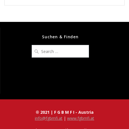
Suchen & Finden
Search
for:
® 2021 | F G B M F I - Austria
info@fgbmfi.at
|
www.fgbmfi.at