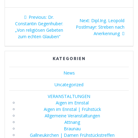
Beitragsnavigation
Previous
Previous:
Dr.
Next
Next:
Dipl.Ing. Leopold
post:
Constantin Gegenhuber:
post:
Postlmayr: Streben nach
„Von religiösen Gebeten
Anerkennung
zum echten Glauben“
KATEGORIEN
News
Uncategorized
VERANSTALTUNGEN
Aigen im Ennstal
Aigen im Ennstal | Frühstück
Allgemeine Veranstaltungen
Attnang
Braunau
Gallneukirchen | Damen Frühstückstreffen