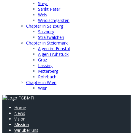
Steyr
Sankt Peter
Wels
Windischgarsten
Chapter in Salzburg
Salzburg
Straßwalchen
Chapter in Steiermark
Aigen im Ennstal
Aigen Frühstück
Graz
Lassing
Mitterberg
Rohrbach
Chapter in Wien
Wien
Home
News
Vision
Mission
Wir über uns