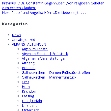
Previous
Previous:
DDr. Constantin Gegenhuber: „Von religiösen Gebeten
Beitragsnavigation
post:
zum echten Glauben“
Next
Next:
Rudolf und Angelika Höhl: „Die Liebe siegt . . . „
post:
Kategorien
News
Uncategorized
VERANSTALTUNGEN
Aigen im Ennstal
Aigen im Ennstal | Frühstück
Allgemeine Veranstaltungen
Attnang
Braunau
Gallneukirchen | Damen Frühstückstreffen
Gallneukirchen | Männerfrühstück
Graz
Horn
Kirchdorf
Lassing
Linz | Urfahr
Linz-Land
Mitterberg