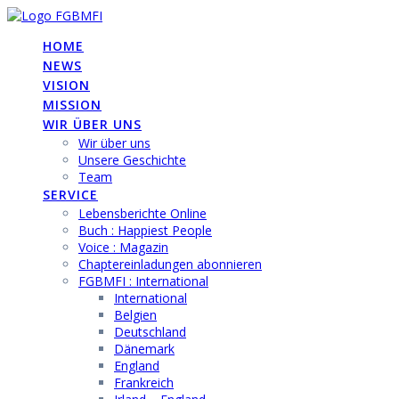
Skip
to
HOME
content
NEWS
VISION
MISSION
WIR ÜBER UNS
Wir über uns
Unsere Geschichte
Team
SERVICE
Lebensberichte Online
Buch : Happiest People
Voice : Magazin
Chaptereinladungen abonnieren
FGBMFI : International
International
Belgien
Deutschland
Dänemark
England
Frankreich