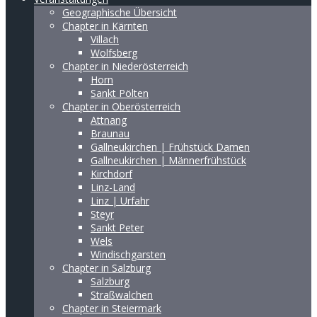
Geographische Übersicht
Chapter in Kärnten
Villach
Wolfsberg
Chapter in Niederösterreich
Horn
Sankt Pölten
Chapter in Oberösterreich
Attnang
Braunau
Gallneukirchen | Frühstück Damen
Gallneukirchen | Männerfrühstück
Kirchdorf
Linz-Land
Linz | Urfahr
Steyr
Sankt Peter
Wels
Windischgarsten
Chapter in Salzburg
Salzburg
Straßwalchen
Chapter in Steiermark