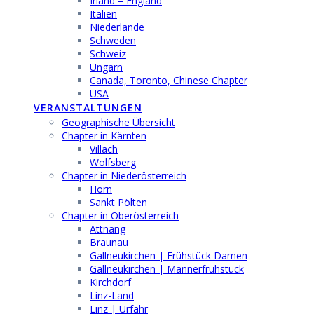
Irland – England
Italien
Niederlande
Schweden
Schweiz
Ungarn
Canada, Toronto, Chinese Chapter
USA
VERANSTALTUNGEN
Geographische Übersicht
Chapter in Kärnten
Villach
Wolfsberg
Chapter in Niederösterreich
Horn
Sankt Pölten
Chapter in Oberösterreich
Attnang
Braunau
Gallneukirchen | Frühstück Damen
Gallneukirchen | Männerfrühstück
Kirchdorf
Linz-Land
Linz | Urfahr