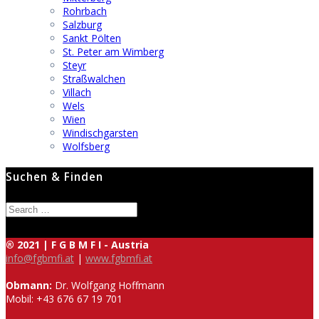
Rohrbach
Salzburg
Sankt Pölten
St. Peter am Wimberg
Steyr
Straßwalchen
Villach
Wels
Wien
Windischgarsten
Wolfsberg
Suchen & Finden
Search
for:
® 2021 | F G B M F I - Austria
info@fgbmfi.at
|
www.fgbmfi.at
Obmann:
Dr. Wolfgang Hoffmann
Mobil: +43 676 67 19 701