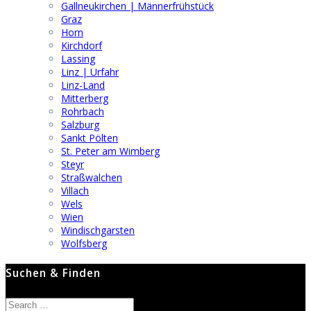
Gallneukirchen | Männerfrühstück
Graz
Horn
Kirchdorf
Lassing
Linz | Urfahr
Linz-Land
Mitterberg
Rohrbach
Salzburg
Sankt Pölten
St. Peter am Wimberg
Steyr
Straßwalchen
Villach
Wels
Wien
Windischgarsten
Wolfsberg
Suchen & Finden
Search