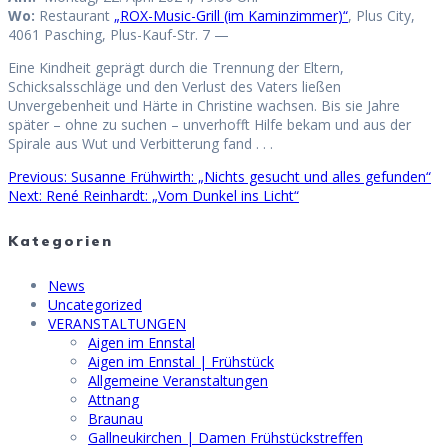
Wo:
Restaurant
„ROX-Music-Grill (im Kaminzimmer)“
, Plus City,
4061 Pasching, Plus-Kauf-Str. 7 —
Eine Kindheit geprägt durch die Trennung der Eltern,
Schicksalsschläge und den Verlust des Vaters ließen
Unvergebenheit und Härte in Christine wachsen. Bis sie Jahre
später – ohne zu suchen – unverhofft Hilfe bekam und aus der
Spirale aus Wut und Verbitterung fand . . .
Previous
Previous:
Susanne Frühwirth: „Nichts gesucht und alles gefunden“
Beitragsnavigation
Next
post:
Next:
René Reinhardt: „Vom Dunkel ins Licht“
post:
Kategorien
News
Uncategorized
VERANSTALTUNGEN
Aigen im Ennstal
Aigen im Ennstal | Frühstück
Allgemeine Veranstaltungen
Attnang
Braunau
Gallneukirchen | Damen Frühstückstreffen