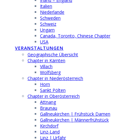
Irland – England
Italien
Niederlande
Schweden
Schweiz
Ungarn
Canada, Toronto, Chinese Chapter
USA
VERANSTALTUNGEN
Geographische Übersicht
Chapter in Kärnten
Villach
Wolfsberg
Chapter in Niederösterreich
Horn
Sankt Pölten
Chapter in Oberösterreich
Attnang
Braunau
Gallneukirchen | Frühstück Damen
Gallneukirchen | Männerfrühstück
Kirchdorf
Linz-Land
Linz | Urfahr