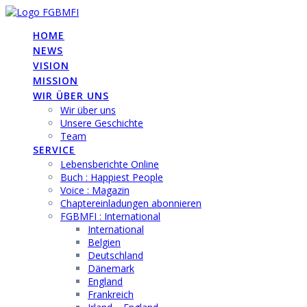
Skip
to
HOME
content
NEWS
VISION
MISSION
WIR ÜBER UNS
Wir über uns
Unsere Geschichte
Team
SERVICE
Lebensberichte Online
Buch : Happiest People
Voice : Magazin
Chaptereinladungen abonnieren
FGBMFI : International
International
Belgien
Deutschland
Dänemark
England
Frankreich