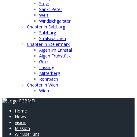
Steyr
Sankt Peter
Wels
Windischgarsten
Chapter in Salzburg
Salzburg
Straßwalchen
Chapter in Steiermark
Aigen im Ennstal
Aigen Frühstück
Graz
Lassing
Mitterberg
Rohrbach
Chapter in Wien
Wien
Home
News
Vision
Mission
Wir über uns