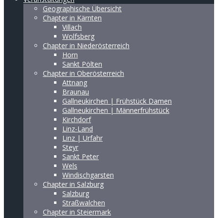
Geographische Übersicht
Chapter in Kärnten
Villach
Wolfsberg
Chapter in Niederösterreich
Horn
Sankt Pölten
Chapter in Oberösterreich
Attnang
Braunau
Gallneukirchen | Frühstück Damen
Gallneukirchen | Männerfrühstück
Kirchdorf
Linz-Land
Linz | Urfahr
Steyr
Sankt Peter
Wels
Windischgarsten
Chapter in Salzburg
Salzburg
Straßwalchen
Chapter in Steiermark