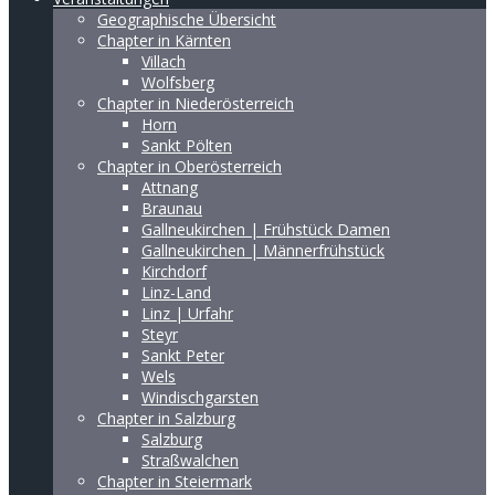
Geographische Übersicht
Chapter in Kärnten
Villach
Wolfsberg
Chapter in Niederösterreich
Horn
Sankt Pölten
Chapter in Oberösterreich
Attnang
Braunau
Gallneukirchen | Frühstück Damen
Gallneukirchen | Männerfrühstück
Kirchdorf
Linz-Land
Linz | Urfahr
Steyr
Sankt Peter
Wels
Windischgarsten
Chapter in Salzburg
Salzburg
Straßwalchen
Chapter in Steiermark