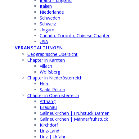
Irland – England
Italien
Niederlande
Schweden
Schweiz
Ungarn
Canada, Toronto, Chinese Chapter
USA
VERANSTALTUNGEN
Geographische Übersicht
Chapter in Kärnten
Villach
Wolfsberg
Chapter in Niederösterreich
Horn
Sankt Pölten
Chapter in Oberösterreich
Attnang
Braunau
Gallneukirchen | Frühstück Damen
Gallneukirchen | Männerfrühstück
Kirchdorf
Linz-Land
Linz | Urfahr