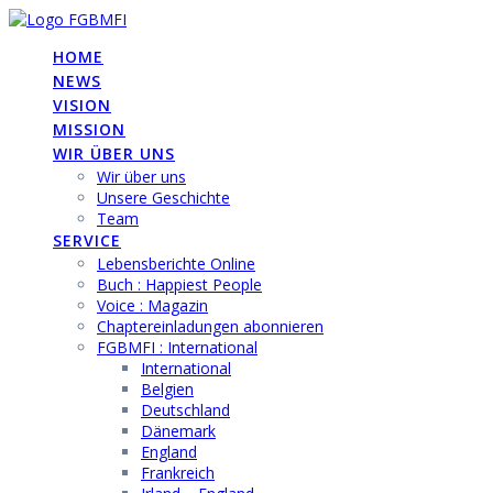
Skip
to
HOME
content
NEWS
VISION
MISSION
WIR ÜBER UNS
Wir über uns
Unsere Geschichte
Team
SERVICE
Lebensberichte Online
Buch : Happiest People
Voice : Magazin
Chaptereinladungen abonnieren
FGBMFI : International
International
Belgien
Deutschland
Dänemark
England
Frankreich