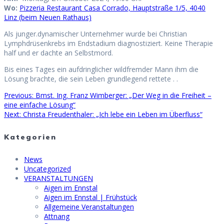
Wo:
Pizzeria Restaurant Casa Corrado, Hauptstraße 1/5, 4040
Linz (beim Neuen Rathaus)
Als junger.dynamischer Unternehmer wurde bei Christian
Lymphdrüsenkrebs im Endstadium diagnostiziert. Keine Therapie
half und er dachte an Selbstmord.
Bis eines Tages ein aufdringlicher wildfremder Mann ihm die
Lösung brachte, die sein Leben grundlegend rettete . .
Previous
Previous:
Bmst. Ing. Franz Wimberger: „Der Weg in die Freiheit –
Beitragsnavigation
post:
eine einfache Lösung“
Next
Next:
Christa Freudenthaler: „Ich lebe ein Leben im Überfluss“
post:
Kategorien
News
Uncategorized
VERANSTALTUNGEN
Aigen im Ennstal
Aigen im Ennstal | Frühstück
Allgemeine Veranstaltungen
Attnang