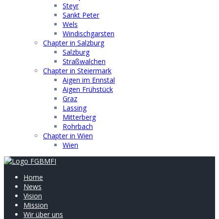
Steyr
Sankt Peter
Wels
Windischgarsten
Chapter in Salzburg
Salzburg
Straßwalchen
Chapter in Steiermark
Aigen im Ennstal
Aigen Frühstück
Graz
Lassing
Mitterberg
Rohrbach
Chapter in Wien
Wien
Home
News
Vision
Mission
Wir über uns