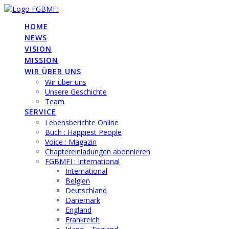
Skip
to
HOME
content
NEWS
VISION
MISSION
WIR ÜBER UNS
Wir über uns
Unsere Geschichte
Team
SERVICE
Lebensberichte Online
Buch : Happiest People
Voice : Magazin
Chaptereinladungen abonnieren
FGBMFI : International
International
Belgien
Deutschland
Dänemark
England
Frankreich