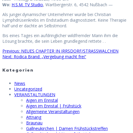
Wo:
H.S.M. TV Studio
, Wartbergerstr. 6, 4542 Nußbach —
Als junger.dynamischer Unternehmer wurde bei Christian
Lymphdrüsenkrebs im Endstadium diagnostiziert. Keine Therapie
half und er dachte an Selbstmord.
Bis eines Tages ein aufdringlicher wildfremder Mann ihm die
Lösung brachte, die sein Leben grundlegend rettete . .
Previous
Previous:
NEUES CHAPTER IN IRRSDORF/STRASSWALCHEN
Beitragsnavigation
Next
post:
Next:
Rodica Brand: „Vergebung macht frei“
post:
Kategorien
News
Uncategorized
VERANSTALTUNGEN
Aigen im Ennstal
Aigen im Ennstal | Frühstück
Allgemeine Veranstaltungen
Attnang
Braunau
Gallneukirchen | Damen Frühstückstreffen