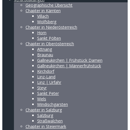
Geographische Übersicht
Chapter in Kärnten
Villach
Wolfsberg
Chapter in Niederösterreich
Horn
Sankt Pölten
Chapter in Oberösterreich
Attnang
Braunau
Gallneukirchen | Frühstück Damen
Gallneukirchen | Männerfrühstück
Kirchdorf
Linz-Land
Linz | Urfahr
Steyr
Sankt Peter
Wels
Windischgarsten
Chapter in Salzburg
Salzburg
Straßwalchen
Chapter in Steiermark