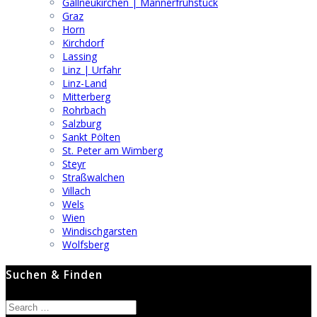
Gallneukirchen | Männerfrühstück
Graz
Horn
Kirchdorf
Lassing
Linz | Urfahr
Linz-Land
Mitterberg
Rohrbach
Salzburg
Sankt Pölten
St. Peter am Wimberg
Steyr
Straßwalchen
Villach
Wels
Wien
Windischgarsten
Wolfsberg
Suchen & Finden
Search