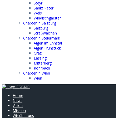
Steyr
Sankt Peter
Wels
Windischgarsten
Chapter in Salzburg
Salzburg
Straßwalchen
Chapter in Steiermark
Aigen im Ennstal
Aigen Frühstück
Graz
Lassing
Mitterberg
Rohrbach
Chapter in Wien
Wien
Home
News
Vision
Mission
Wir über uns