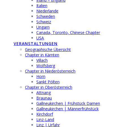
Irland – England
Italien
Niederlande
Schweden
Schweiz
Ungarn
Canada, Toronto, Chinese Chapter
USA
VERANSTALTUNGEN
Geographische Übersicht
Chapter in Kärnten
Villach
Wolfsberg
Chapter in Niederösterreich
Horn
Sankt Pölten
Chapter in Oberösterreich
Attnang
Braunau
Gallneukirchen | Frühstück Damen
Gallneukirchen | Männerfrühstück
Kirchdorf
Linz-Land
Linz | Urfahr