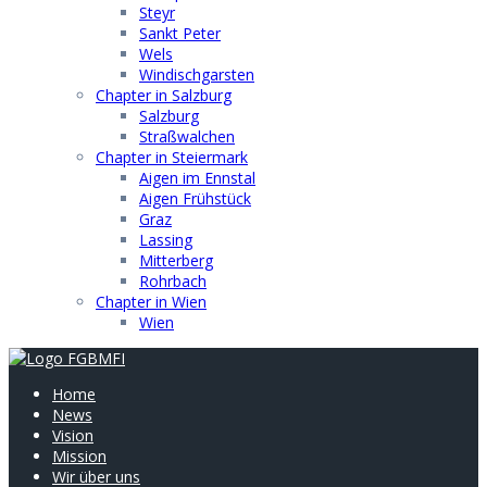
Steyr
Sankt Peter
Wels
Windischgarsten
Chapter in Salzburg
Salzburg
Straßwalchen
Chapter in Steiermark
Aigen im Ennstal
Aigen Frühstück
Graz
Lassing
Mitterberg
Rohrbach
Chapter in Wien
Wien
Home
News
Vision
Mission
Wir über uns