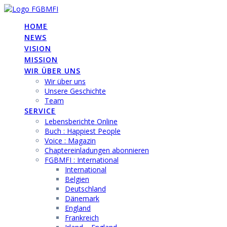
Skip
to
HOME
content
NEWS
VISION
MISSION
WIR ÜBER UNS
Wir über uns
Unsere Geschichte
Team
SERVICE
Lebensberichte Online
Buch : Happiest People
Voice : Magazin
Chaptereinladungen abonnieren
FGBMFI : International
International
Belgien
Deutschland
Dänemark
England
Frankreich