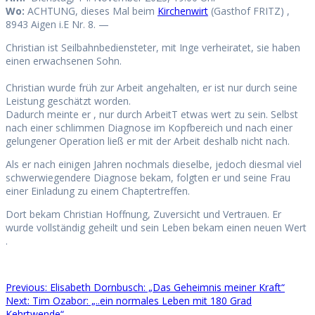
Wo:
ACHTUNG, dieses Mal beim
Kirchenwirt
(Gasthof FRITZ) ,
8943 Aigen i.E Nr. 8. —
Christian ist Seilbahnbediensteter, mit Inge verheiratet, sie haben
einen erwachsenen Sohn.
Christian wurde früh zur Arbeit angehalten, er ist nur durch seine
Leistung geschätzt worden.
Dadurch meinte er , nur durch ArbeitT etwas wert zu sein. Selbst
nach einer schlimmen Diagnose im Kopfbereich und nach einer
gelungener Operation ließ er mit der Arbeit deshalb nicht nach.
Als er nach einigen Jahren nochmals dieselbe, jedoch diesmal viel
schwerwiegendere Diagnose bekam, folgten er und seine Frau
einer Einladung zu einem Chaptertreffen.
Dort bekam Christian Hoffnung, Zuversicht und Vertrauen. Er
wurde vollständig geheilt und sein Leben bekam einen neuen Wert
.
Previous
Previous:
Elisabeth Dornbusch: „Das Geheimnis meiner Kraft“
Beitragsnavigation
Next
post:
Next:
Tim Ozabor: „..ein normales Leben mit 180 Grad
post:
Kehrtwende“