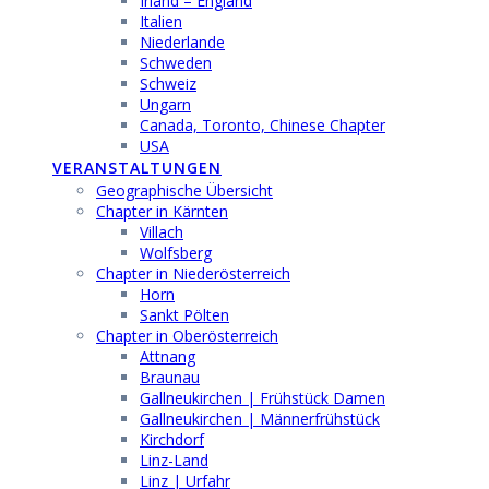
Irland – England
Italien
Niederlande
Schweden
Schweiz
Ungarn
Canada, Toronto, Chinese Chapter
USA
VERANSTALTUNGEN
Geographische Übersicht
Chapter in Kärnten
Villach
Wolfsberg
Chapter in Niederösterreich
Horn
Sankt Pölten
Chapter in Oberösterreich
Attnang
Braunau
Gallneukirchen | Frühstück Damen
Gallneukirchen | Männerfrühstück
Kirchdorf
Linz-Land
Linz | Urfahr