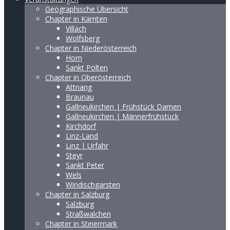
Geographische Übersicht
Chapter in Kärnten
Villach
Wolfsberg
Chapter in Niederösterreich
Horn
Sankt Pölten
Chapter in Oberösterreich
Attnang
Braunau
Gallneukirchen | Frühstück Damen
Gallneukirchen | Männerfrühstück
Kirchdorf
Linz-Land
Linz | Urfahr
Steyr
Sankt Peter
Wels
Windischgarsten
Chapter in Salzburg
Salzburg
Straßwalchen
Chapter in Steiermark