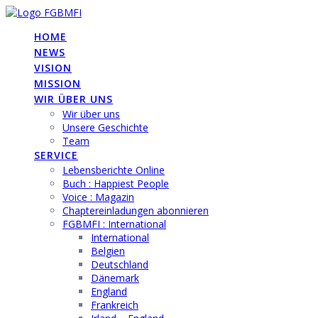
Skip
to
HOME
content
NEWS
VISION
MISSION
WIR ÜBER UNS
Wir über uns
Unsere Geschichte
Team
SERVICE
Lebensberichte Online
Buch : Happiest People
Voice : Magazin
Chaptereinladungen abonnieren
FGBMFI : International
International
Belgien
Deutschland
Dänemark
England
Frankreich