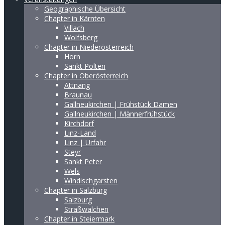
Geographische Übersicht
Chapter in Kärnten
Villach
Wolfsberg
Chapter in Niederösterreich
Horn
Sankt Pölten
Chapter in Oberösterreich
Attnang
Braunau
Gallneukirchen | Frühstück Damen
Gallneukirchen | Männerfrühstück
Kirchdorf
Linz-Land
Linz | Urfahr
Steyr
Sankt Peter
Wels
Windischgarsten
Chapter in Salzburg
Salzburg
Straßwalchen
Chapter in Steiermark