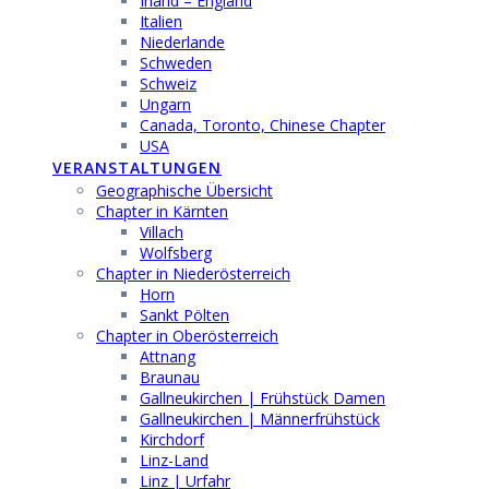
Irland – England
Italien
Niederlande
Schweden
Schweiz
Ungarn
Canada, Toronto, Chinese Chapter
USA
VERANSTALTUNGEN
Geographische Übersicht
Chapter in Kärnten
Villach
Wolfsberg
Chapter in Niederösterreich
Horn
Sankt Pölten
Chapter in Oberösterreich
Attnang
Braunau
Gallneukirchen | Frühstück Damen
Gallneukirchen | Männerfrühstück
Kirchdorf
Linz-Land
Linz | Urfahr