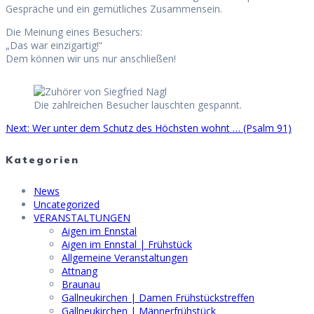
Gespräche und ein gemütliches Zusammensein.
Die Meinung eines Besuchers:
„Das war einzigartig!“
Dem können wir uns nur anschließen!
Die zahlreichen Besucher lauschten gespannt.
Next
Next:
Wer unter dem Schutz des Höchsten wohnt … (Psalm 91)
Beitragsnavigation
post:
Kategorien
News
Uncategorized
VERANSTALTUNGEN
Aigen im Ennstal
Aigen im Ennstal | Frühstück
Allgemeine Veranstaltungen
Attnang
Braunau
Gallneukirchen | Damen Frühstückstreffen
Gallneukirchen | Männerfrühstück