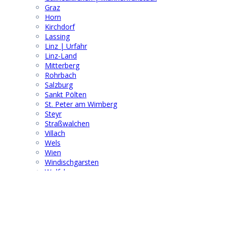
Graz
Horn
Kirchdorf
Lassing
Linz | Urfahr
Linz-Land
Mitterberg
Rohrbach
Salzburg
Sankt Pölten
St. Peter am Wimberg
Steyr
Straßwalchen
Villach
Wels
Wien
Windischgarsten
Wolfsberg
Suchen & Finden
Search
for: