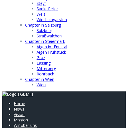
Steyr
Sankt Peter
Wels
Windischgarsten
Chapter in Salzburg
Salzburg
Straßwalchen
Chapter in Steiermark
Aigen im Ennstal
Aigen Frühstück
Graz
Lassing
Mitterberg
Rohrbach
Chapter in Wien
Wien
Home
News
Vision
Mission
Wir über uns