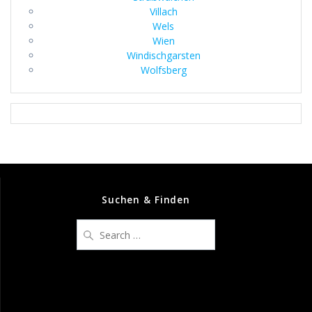
Villach
Wels
Wien
Windischgarsten
Wolfsberg
Suchen & Finden
Search
for: