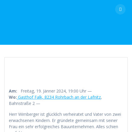
Skip
to
content
Am:
Freitag, 19. Jänner 2024, 19:00 Uhr —
Wo:
Gasthof Falk, 8234 Rohrbach an der Lafnitz
,
Bahnstraße 2 —
Herr Wimberger ist glücklich verheiratet und Vater von zwei
erwachsenen Kindern. Er gründete gemeinsam mit seiner
Frau ein sehr erfolgreiches Bauunternehmen. Alles schien