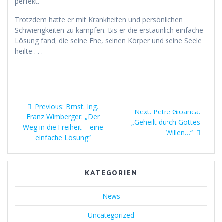
perfekt.
Trotzdem hatte er mit Krankheiten und persönlichen
Schwierigkeiten zu kämpfen. Bis er die erstaunlich einfache
Lösung fand, die seine Ehe, seinen Körper und seine Seele
heilte . . .
Beitragsnavigation
Previous
Previous:
Bmst. Ing.
Next
Next:
Petre Gioanca:
post:
Franz Wimberger: „Der
post:
„Geheilt durch Gottes
Weg in die Freiheit – eine
Willen…“
einfache Lösung“
KATEGORIEN
News
Uncategorized