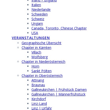
Irland – England
Italien
Niederlande
Schweden
Schweiz
Ungarn
Canada, Toronto, Chinese Chapter
USA
VERANSTALTUNGEN
Geographische Übersicht
Chapter in Kärnten
Villach
Wolfsberg
Chapter in Niederösterreich
Horn
Sankt Pölten
Chapter in Oberösterreich
Attnang
Braunau
Gallneukirchen | Frühstück Damen
Gallneukirchen | Männerfrühstück
Kirchdorf
Linz-Land
Linz | Urfahr