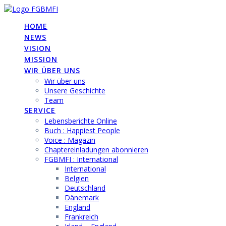
Skip
to
HOME
content
NEWS
VISION
MISSION
WIR ÜBER UNS
Wir über uns
Unsere Geschichte
Team
SERVICE
Lebensberichte Online
Buch : Happiest People
Voice : Magazin
Chaptereinladungen abonnieren
FGBMFI : International
International
Belgien
Deutschland
Dänemark
England
Frankreich