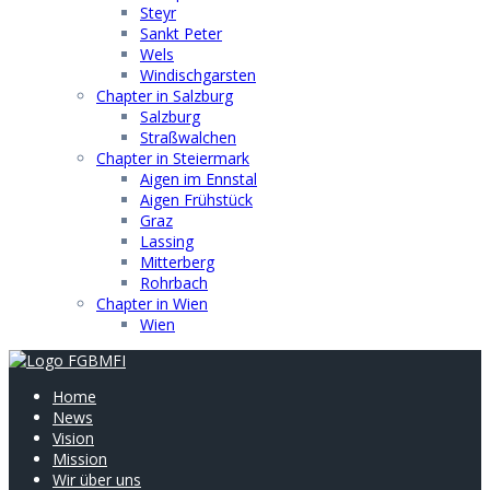
Steyr
Sankt Peter
Wels
Windischgarsten
Chapter in Salzburg
Salzburg
Straßwalchen
Chapter in Steiermark
Aigen im Ennstal
Aigen Frühstück
Graz
Lassing
Mitterberg
Rohrbach
Chapter in Wien
Wien
Home
News
Vision
Mission
Wir über uns