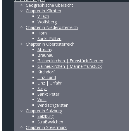
Geographische Übersicht
Chapter in Kärnten
Villach
Wolfsberg
Chapter in Niederösterreich
Horn
Sankt Pölten
Chapter in Oberösterreich
Attnang
Braunau
Gallneukirchen | Frühstück Damen
Gallneukirchen | Männerfrühstück
Kirchdorf
Linz-Land
Linz | Urfahr
Steyr
Sankt Peter
Wels
Windischgarsten
Chapter in Salzburg
Salzburg
Straßwalchen
Chapter in Steiermark