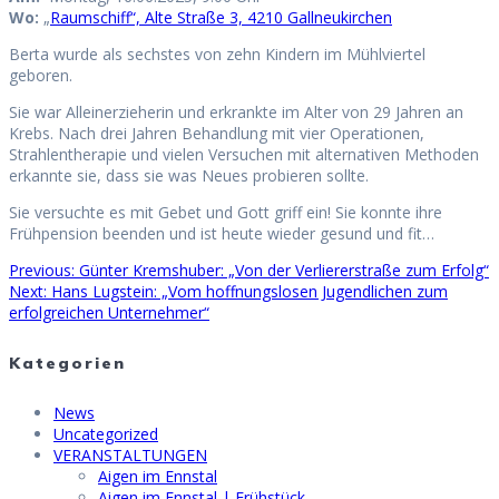
Wo:
„
Raumschiff“, Alte Straße 3, 4210 Gallneukirchen
Berta wurde als sechstes von zehn Kindern im Mühlviertel
geboren.
Sie war Alleinerzieherin und erkrankte im Alter von 29 Jahren an
Krebs. Nach drei Jahren Behandlung mit vier Operationen,
Strahlentherapie und vielen Versuchen mit alternativen Methoden
erkannte sie, dass sie was Neues probieren sollte.
Sie versuchte es mit Gebet und Gott griff ein! Sie konnte ihre
Frühpension beenden und ist heute wieder gesund und fit…
Previous
Previous:
Günter Kremshuber: „Von der Verliererstraße zum Erfolg“
Beitragsnavigation
Next
post:
Next:
Hans Lugstein: „Vom hoffnungslosen Jugendlichen zum
post:
erfolgreichen Unternehmer“
Kategorien
News
Uncategorized
VERANSTALTUNGEN
Aigen im Ennstal
Aigen im Ennstal | Frühstück