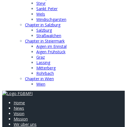
Steyr
Sankt Peter
Wels
Windischgarsten
Chapter in Salzburg
Salzburg
Straßwalchen
Chapter in Steiermark
Aigen im Ennstal
Aigen Frühstück
Graz
Lassing
Mitterberg
Rohrbach
Chapter in Wien
Wien
Home
News
Vision
Mission
Wir über uns