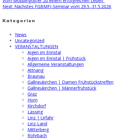
post:
Vom Mobbingopfer zu einem erfolgreichen Leben“
Next
Next:
Nächstes FGBMFI-Seminar vom 29.5.-31.5.2026
post:
Kategorien
News
Uncategorized
VERANSTALTUNGEN
Aigen im Ennstal
Aigen im Ennstal | Frühstück
Allgemeine Veranstaltungen
Attnang
Braunau
Gallneukirchen | Damen Frühstückstreffen
Gallneukirchen | Männerfrühstück
Graz
Horn
Kirchdorf
Lassing
Linz | Urfahr
Linz-Land
Mitterberg
Rohrbach