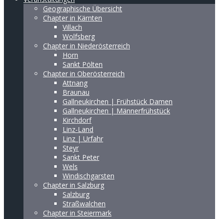
Geographische Übersicht
Chapter in Kärnten
Villach
Wolfsberg
Chapter in Niederösterreich
Horn
Sankt Pölten
Chapter in Oberösterreich
Attnang
Braunau
Gallneukirchen | Frühstück Damen
Gallneukirchen | Männerfrühstück
Kirchdorf
Linz-Land
Linz | Urfahr
Steyr
Sankt Peter
Wels
Windischgarsten
Chapter in Salzburg
Salzburg
Straßwalchen
Chapter in Steiermark