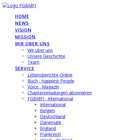
Skip
to
HOME
content
NEWS
VISION
MISSION
WIR ÜBER UNS
Wir über uns
Unsere Geschichte
Team
SERVICE
Lebensberichte Online
Buch : Happiest People
Voice : Magazin
Chaptereinladungen abonnieren
FGBMFI : International
International
Belgien
Deutschland
Dänemark
England
Frankreich