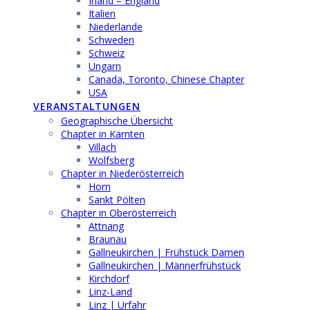
Irland – England
Italien
Niederlande
Schweden
Schweiz
Ungarn
Canada, Toronto, Chinese Chapter
USA
VERANSTALTUNGEN
Geographische Übersicht
Chapter in Kärnten
Villach
Wolfsberg
Chapter in Niederösterreich
Horn
Sankt Pölten
Chapter in Oberösterreich
Attnang
Braunau
Gallneukirchen | Frühstück Damen
Gallneukirchen | Männerfrühstück
Kirchdorf
Linz-Land
Linz | Urfahr