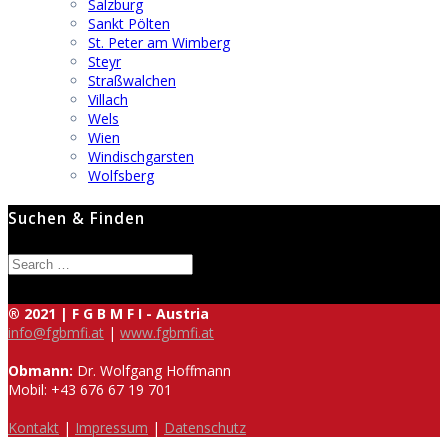
Salzburg
Sankt Pölten
St. Peter am Wimberg
Steyr
Straßwalchen
Villach
Wels
Wien
Windischgarsten
Wolfsberg
Suchen & Finden
Search
for:
® 2021 | F G B M F I - Austria
info@fgbmfi.at
|
www.fgbmfi.at
Obmann:
Dr. Wolfgang Hoffmann
Mobil: +43 676 67 19 701
Kontakt
|
Impressum
|
Datenschutz