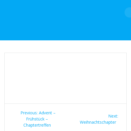
Skip
to
content
Beitragsnavigation
Previous
Previous:
Advent –
Next
Next:
post:
Frühstück –
post:
Weihnachtschapter
Chaptertreffen