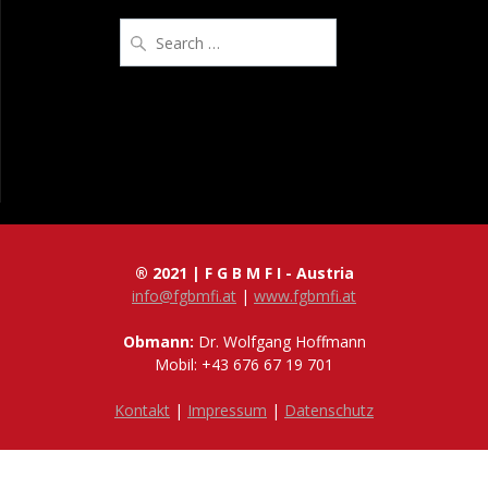
Search
for:
® 2021 | F G B M F I - Austria
info@fgbmfi.at
|
www.fgbmfi.at
Obmann:
Dr. Wolfgang Hoffmann
Mobil: +43 676 67 19 701
Kontakt
|
Impressum
|
Datenschutz