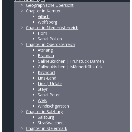
Geographische Übersicht
Chapter in Kärnten
Villach
Wolfsberg
Chapter in Niederösterreich
Horn
Sankt Pölten
Chapter in Oberösterreich
Attnang
Braunau
Gallneukirchen | Frühstück Damen
Gallneukirchen | Männerfrühstück
Kirchdorf
Linz-Land
Linz | Urfahr
Steyr
Sankt Peter
Wels
Windischgarsten
Chapter in Salzburg
Salzburg
Straßwalchen
Chapter in Steiermark