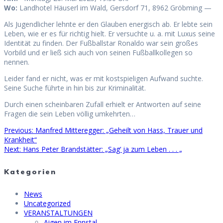
Wo:
Landhotel Häuserl im Wald, Gersdorf 71, 8962 Gröbming —
Als Jugendlicher lehnte er den Glauben energisch ab. Er lebte sein
Leben, wie er es für richtig hielt. Er versuchte u. a. mit Luxus seine
Identität zu finden. Der Fußballstar Ronaldo war sein großes
Vorbild und er ließ sich auch von seinen Fußballkollegen so
nennen.
Leider fand er nicht, was er mit kostspieligen Aufwand suchte.
Seine Suche führte in hin bis zur Kriminalität.
Durch einen scheinbaren Zufall erhielt er Antworten auf seine
Fragen die sein Leben völlig umkehrten…
Previous
Previous:
Manfred Mitteregger: „Geheilt von Hass, Trauer und
Beitragsnavigation
post:
Krankheit“
Next
Next:
Hans Peter Brandstätter: „Sag‘ ja zum Leben . . . „
post:
Kategorien
News
Uncategorized
VERANSTALTUNGEN
Aigen im Ennstal