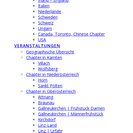
Irland – England
Italien
Niederlande
Schweden
Schweiz
Ungarn
Canada, Toronto, Chinese Chapter
USA
VERANSTALTUNGEN
Geographische Übersicht
Chapter in Kärnten
Villach
Wolfsberg
Chapter in Niederösterreich
Horn
Sankt Pölten
Chapter in Oberösterreich
Attnang
Braunau
Gallneukirchen | Frühstück Damen
Gallneukirchen | Männerfrühstück
Kirchdorf
Linz-Land
Linz | Urfahr