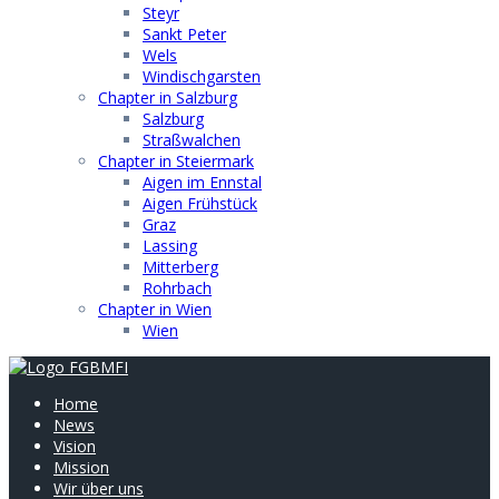
Steyr
Sankt Peter
Wels
Windischgarsten
Chapter in Salzburg
Salzburg
Straßwalchen
Chapter in Steiermark
Aigen im Ennstal
Aigen Frühstück
Graz
Lassing
Mitterberg
Rohrbach
Chapter in Wien
Wien
Home
News
Vision
Mission
Wir über uns