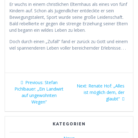
Er wuchs in einem christlichen Elternhaus als eines von fünf
Kindern auf. Schon als Jugendlicher entdeckte er sein
Bewegungstalent, Sport wurde seine große Leidenschaft.
Bald rebellierte er gegen die strenge Erziehung seiner Eltern
und begann ein wildes Leben zu leben.
Doch durch einen „Zufall“ fand er zurück zu Gott und einem
viel spannenderen Leben voller bereichernder Erlebnisse. . .
Beitragsnavigation
Previous
Previous:
Stefan
Next
Next:
Renate Hof: „Alles
post:
Pichlbauer: „Ein Landwirt
post:
ist möglich dem, der
auf ungewohnten
glaubt“
Wegen“
KATEGORIEN