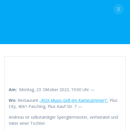
Skip
to
content
Am:
Montag, 23. Oktober 2023, 19:00 Uhr —
Wo:
Restaurant
„ROX-Music-Grill (im Kaminzimmer)“
, Plus
City, 4061 Pasching, Plus-Kauf-Str. 7 —
Andreas ist selbständiger Spenglermeister, verheiratet und
Vater einer Tochter.