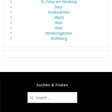
St. Peter am Wimberg
Steyr
Straßwalchen
Villach
Wels
Wien
Windischgarsten
Wolfsberg
Suchen & Finden
Search
for: