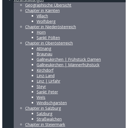
Geographische Übersicht
Chapter in Kärnten
Villach
Wolfsberg
Chapter in Niederösterreich
Horn
Sankt Pölten
Chapter in Oberösterreich
Attnang
Braunau
Gallneukirchen | Frühstück Damen
Gallneukirchen | Männerfrühstück
Kirchdorf
Linz-Land
Linz | Urfahr
Steyr
Sankt Peter
Wels
Windischgarsten
Chapter in Salzburg
Salzburg
Straßwalchen
Chapter in Steiermark