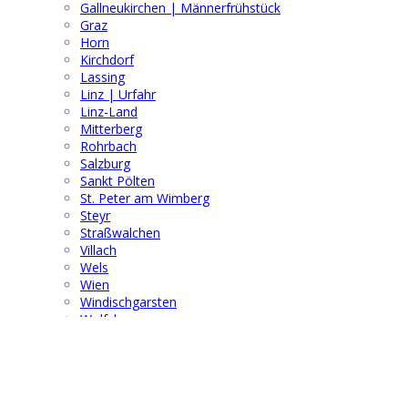
Gallneukirchen | Männerfrühstück
Graz
Horn
Kirchdorf
Lassing
Linz | Urfahr
Linz-Land
Mitterberg
Rohrbach
Salzburg
Sankt Pölten
St. Peter am Wimberg
Steyr
Straßwalchen
Villach
Wels
Wien
Windischgarsten
Wolfsberg
Suchen & Finden
Search