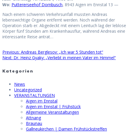
Wo:
Puttererseehof Dornbusch
, 8943 Aigen im Ennstal 13 —
Nach einem schweren Verkehrsunfall mussten Andreas
lebenswichtige Organe entfernt werden. Noch während der
Operation starb er. Abgedeckt mit einem Leintuch lag der leblose
Körper fünf Stunden am Krankenhausflur, während Andreas eine
interessante Reise antrat…
Previous
Previous:
Andreas Berglesov: „Ich war 5 Stunden tot“
Beitragsnavigation
Next
post:
Next:
Dr. Heinz Gyaky: „Verliebt in meinen Vater im Himmel“
post:
Kategorien
News
Uncategorized
VERANSTALTUNGEN
Aigen im Ennstal
Aigen im Ennstal | Frühstück
Allgemeine Veranstaltungen
Attnang
Braunau
Gallneukirchen | Damen Frühstückstreffen