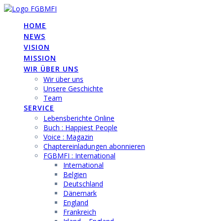
Skip
to
HOME
content
NEWS
VISION
MISSION
WIR ÜBER UNS
Wir über uns
Unsere Geschichte
Team
SERVICE
Lebensberichte Online
Buch : Happiest People
Voice : Magazin
Chaptereinladungen abonnieren
FGBMFI : International
International
Belgien
Deutschland
Dänemark
England
Frankreich