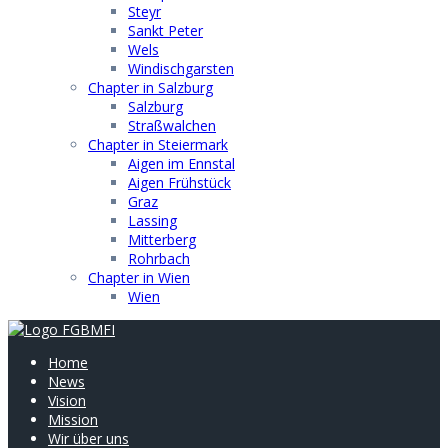
Steyr
Sankt Peter
Wels
Windischgarsten
Chapter in Salzburg
Salzburg
Straßwalchen
Chapter in Steiermark
Aigen im Ennstal
Aigen Frühstück
Graz
Lassing
Mitterberg
Rohrbach
Chapter in Wien
Wien
Home
News
Vision
Mission
Wir über uns