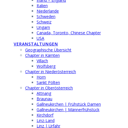
Irland – England
Italien
Niederlande
Schweden
Schweiz
Ungarn
Canada, Toronto, Chinese Chapter
USA
VERANSTALTUNGEN
Geographische Übersicht
Chapter in Kärnten
Villach
Wolfsberg
Chapter in Niederösterreich
Horn
Sankt Pölten
Chapter in Oberösterreich
Attnang
Braunau
Gallneukirchen | Frühstück Damen
Gallneukirchen | Männerfrühstück
Kirchdorf
Linz-Land
Linz | Urfahr