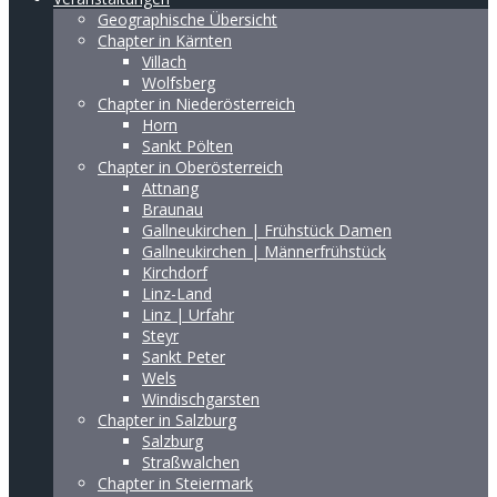
Geographische Übersicht
Chapter in Kärnten
Villach
Wolfsberg
Chapter in Niederösterreich
Horn
Sankt Pölten
Chapter in Oberösterreich
Attnang
Braunau
Gallneukirchen | Frühstück Damen
Gallneukirchen | Männerfrühstück
Kirchdorf
Linz-Land
Linz | Urfahr
Steyr
Sankt Peter
Wels
Windischgarsten
Chapter in Salzburg
Salzburg
Straßwalchen
Chapter in Steiermark