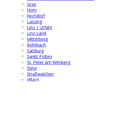
Graz
Horn
Kirchdorf
Lassing
Linz | Urfahr
Linz-Land
Mitterberg
Rohrbach
Salzburg
Sankt Pölten
St. Peter am Wimberg
Steyr
Straßwalchen
Villach
Wels
Wien
Windischgarsten
Wolfsberg
Suchen & Finden
Search
for: