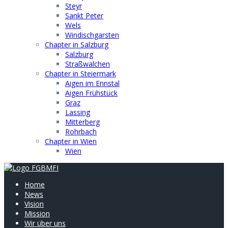
Steyr
Sankt Peter
Wels
Windischgarsten
Chapter in Salzburg
Salzburg
Straßwalchen
Chapter in Steiermark
Aigen im Ennstal
Aigen Frühstück
Graz
Lassing
Mitterberg
Rohrbach
Chapter in Wien
Wien
Home
News
Vision
Mission
Wir über uns