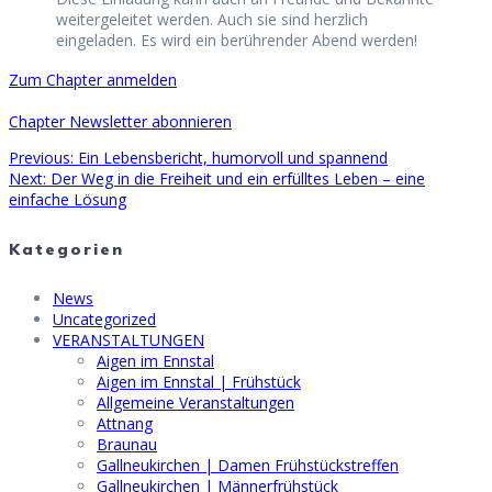
weitergeleitet werden. Auch sie sind herzlich
eingeladen. Es wird ein berührender Abend werden!
Zum Chapter anmelden
Chapter Newsletter abonnieren
Previous
Previous:
Ein Lebensbericht, humorvoll und spannend
Beitragsnavigation
Next
post:
Next:
Der Weg in die Freiheit und ein erfülltes Leben – eine
post:
einfache Lösung
Kategorien
News
Uncategorized
VERANSTALTUNGEN
Aigen im Ennstal
Aigen im Ennstal | Frühstück
Allgemeine Veranstaltungen
Attnang
Braunau
Gallneukirchen | Damen Frühstückstreffen
Gallneukirchen | Männerfrühstück