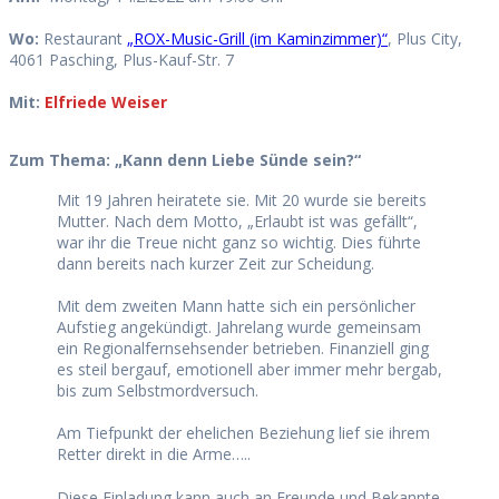
Wo:
Restaurant
„ROX-Music-Grill (im Kaminzimmer)“
, Plus City,
4061 Pasching, Plus-Kauf-Str. 7
Mit:
Elfriede Weiser
Zum Thema:
„Kann denn Liebe Sünde sein?“
Mit 19 Jahren heiratete sie. Mit 20 wurde sie bereits
Mutter. Nach dem Motto, „Erlaubt ist was gefällt“,
war ihr die Treue nicht ganz so wichtig. Dies führte
dann bereits nach kurzer Zeit zur Scheidung.
Mit dem zweiten Mann hatte sich ein persönlicher
Aufstieg angekündigt. Jahrelang wurde gemeinsam
ein Regionalfernsehsender betrieben. Finanziell ging
es steil bergauf, emotionell aber immer mehr bergab,
bis zum Selbstmordversuch.
Am Tiefpunkt der ehelichen Beziehung lief sie ihrem
Retter direkt in die Arme…..
Diese Einladung kann auch an Freunde und Bekannte