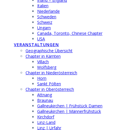
Irland – England
Italien
Niederlande
Schweden
Schweiz
Ungarn
Canada, Toronto, Chinese Chapter
USA
VERANSTALTUNGEN
Geographische Übersicht
Chapter in Kärnten
Villach
Wolfsberg
Chapter in Niederösterreich
Horn
Sankt Pölten
Chapter in Oberösterreich
Attnang
Braunau
Gallneukirchen | Frühstück Damen
Gallneukirchen | Männerfrühstück
Kirchdorf
Linz-Land
Linz | Urfahr