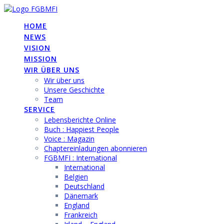
Skip
to
HOME
content
NEWS
VISION
MISSION
WIR ÜBER UNS
Wir über uns
Unsere Geschichte
Team
SERVICE
Lebensberichte Online
Buch : Happiest People
Voice : Magazin
Chaptereinladungen abonnieren
FGBMFI : International
International
Belgien
Deutschland
Dänemark
England
Frankreich