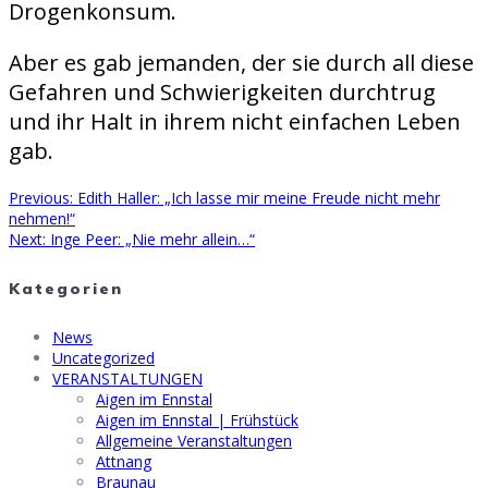
Drogenkonsum.
Aber es gab jemanden, der sie durch all diese
Gefahren und Schwierigkeiten durchtrug
und ihr Halt in ihrem nicht einfachen Leben
gab.
Previous
Previous:
Edith Haller: „Ich lasse mir meine Freude nicht mehr
Beitragsnavigation
post:
nehmen!“
Next
Next:
Inge Peer: „Nie mehr allein…“
post:
Kategorien
News
Uncategorized
VERANSTALTUNGEN
Aigen im Ennstal
Aigen im Ennstal | Frühstück
Allgemeine Veranstaltungen
Attnang
Braunau