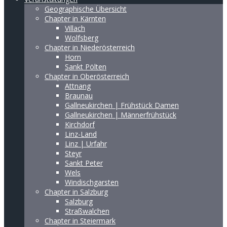
Geographische Übersicht
Chapter in Kärnten
Villach
Wolfsberg
Chapter in Niederösterreich
Horn
Sankt Pölten
Chapter in Oberösterreich
Attnang
Braunau
Gallneukirchen | Frühstück Damen
Gallneukirchen | Männerfrühstück
Kirchdorf
Linz-Land
Linz | Urfahr
Steyr
Sankt Peter
Wels
Windischgarsten
Chapter in Salzburg
Salzburg
Straßwalchen
Chapter in Steiermark