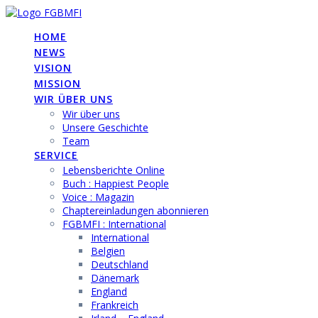
Skip
to
HOME
content
NEWS
VISION
MISSION
WIR ÜBER UNS
Wir über uns
Unsere Geschichte
Team
SERVICE
Lebensberichte Online
Buch : Happiest People
Voice : Magazin
Chaptereinladungen abonnieren
FGBMFI : International
International
Belgien
Deutschland
Dänemark
England
Frankreich