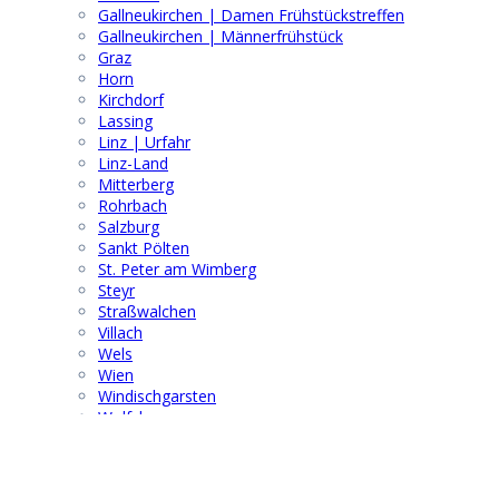
Gallneukirchen | Damen Frühstückstreffen
Gallneukirchen | Männerfrühstück
Graz
Horn
Kirchdorf
Lassing
Linz | Urfahr
Linz-Land
Mitterberg
Rohrbach
Salzburg
Sankt Pölten
St. Peter am Wimberg
Steyr
Straßwalchen
Villach
Wels
Wien
Windischgarsten
Wolfsberg
Suchen & Finden