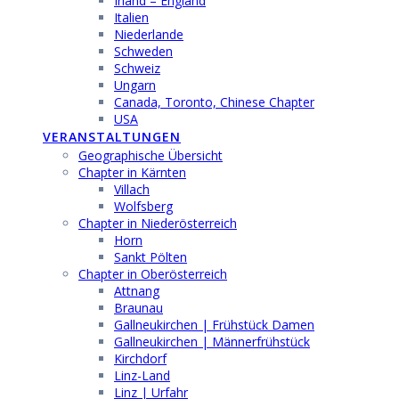
Irland – England
Italien
Niederlande
Schweden
Schweiz
Ungarn
Canada, Toronto, Chinese Chapter
USA
VERANSTALTUNGEN
Geographische Übersicht
Chapter in Kärnten
Villach
Wolfsberg
Chapter in Niederösterreich
Horn
Sankt Pölten
Chapter in Oberösterreich
Attnang
Braunau
Gallneukirchen | Frühstück Damen
Gallneukirchen | Männerfrühstück
Kirchdorf
Linz-Land
Linz | Urfahr