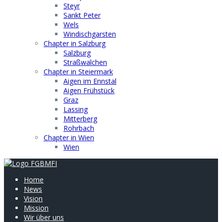
Steyr
Sankt Peter
Wels
Windischgarsten
Chapter in Salzburg
Salzburg
Straßwalchen
Chapter in Steiermark
Aigen im Ennstal
Aigen Frühstück
Graz
Lassing
Mitterberg
Rohrbach
Chapter in Wien
Wien
Home
News
Vision
Mission
Wir über uns