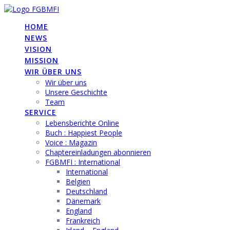
Skip
to
HOME
content
NEWS
VISION
MISSION
WIR ÜBER UNS
Wir über uns
Unsere Geschichte
Team
SERVICE
Lebensberichte Online
Buch : Happiest People
Voice : Magazin
Chaptereinladungen abonnieren
FGBMFI : International
International
Belgien
Deutschland
Dänemark
England
Frankreich