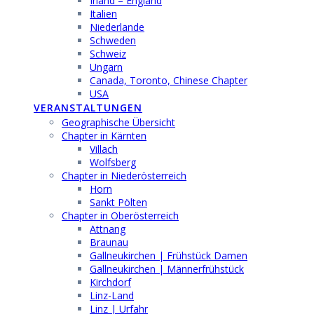
Irland – England
Italien
Niederlande
Schweden
Schweiz
Ungarn
Canada, Toronto, Chinese Chapter
USA
VERANSTALTUNGEN
Geographische Übersicht
Chapter in Kärnten
Villach
Wolfsberg
Chapter in Niederösterreich
Horn
Sankt Pölten
Chapter in Oberösterreich
Attnang
Braunau
Gallneukirchen | Frühstück Damen
Gallneukirchen | Männerfrühstück
Kirchdorf
Linz-Land
Linz | Urfahr