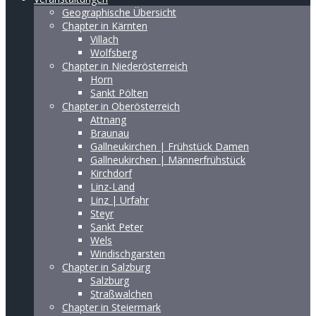
Geographische Übersicht
Chapter in Kärnten
Villach
Wolfsberg
Chapter in Niederösterreich
Horn
Sankt Pölten
Chapter in Oberösterreich
Attnang
Braunau
Gallneukirchen | Frühstück Damen
Gallneukirchen | Männerfrühstück
Kirchdorf
Linz-Land
Linz | Urfahr
Steyr
Sankt Peter
Wels
Windischgarsten
Chapter in Salzburg
Salzburg
Straßwalchen
Chapter in Steiermark