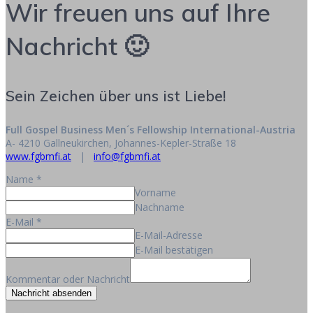
Wir freuen uns auf Ihre
Nachricht 🙂
Sein Zeichen über uns ist Liebe!
Full Gospel Business Men´s Fellowship International-Austria
A- 4210 Gallneukirchen, Johannes-Kepler-Straße 18
www.fgbmfi.at
|
info@fgbmfi.at
Name
*
Vorname
Nachname
E-Mail
*
E-Mail-Adresse
E-Mail bestätigen
Kommentar oder Nachricht
Nachricht absenden