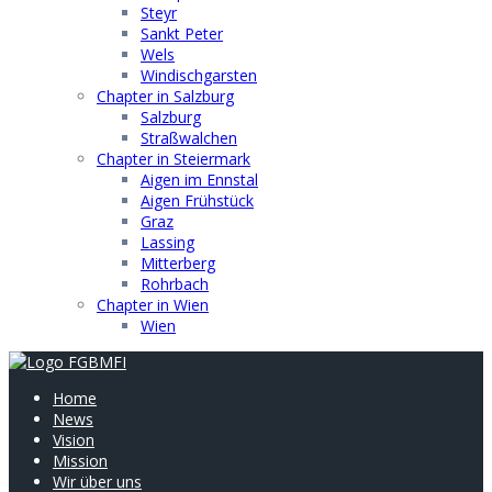
Steyr
Sankt Peter
Wels
Windischgarsten
Chapter in Salzburg
Salzburg
Straßwalchen
Chapter in Steiermark
Aigen im Ennstal
Aigen Frühstück
Graz
Lassing
Mitterberg
Rohrbach
Chapter in Wien
Wien
Home
News
Vision
Mission
Wir über uns